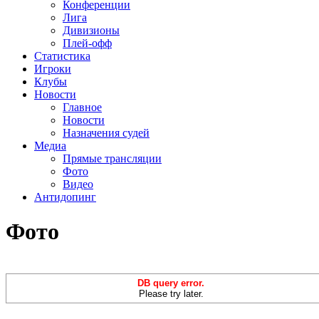
Конференции
Лига
Дивизионы
Плей-офф
Статистика
Игроки
Клубы
Новости
Главное
Новости
Назначения судей
Медиа
Прямые трансляции
Фото
Видео
Антидопинг
Фото
DB query error.
Please try later.