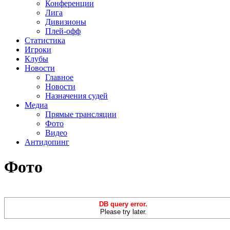
Конференции
Лига
Дивизионы
Плей-офф
Статистика
Игроки
Клубы
Новости
Главное
Новости
Назначения судей
Медиа
Прямые трансляции
Фото
Видео
Антидопинг
Фото
DB query error.
Please try later.