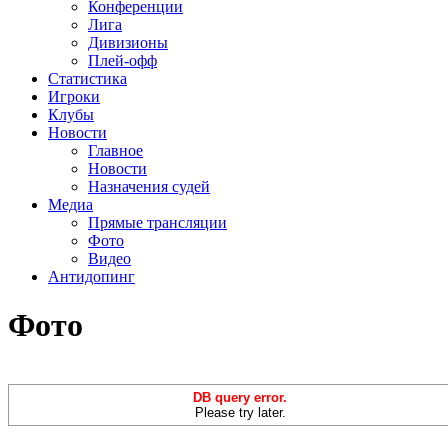
Конференции
Лига
Дивизионы
Плей-офф
Статистика
Игроки
Клубы
Новости
Главное
Новости
Назначения судей
Медиа
Прямые трансляции
Фото
Видео
Антидопинг
Фото
DB query error.
Please try later.