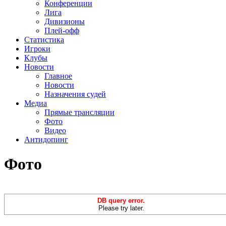
Конференции
Лига
Дивизионы
Плей-офф
Статистика
Игроки
Клубы
Новости
Главное
Новости
Назначения судей
Медиа
Прямые трансляции
Фото
Видео
Антидопинг
Фото
DB query error.
Please try later.