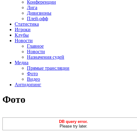
Конференции
Лига
Дивизионы
Плей-офф
Статистика
Игроки
Клубы
Новости
Главное
Новости
Назначения судей
Медиа
Прямые трансляции
Фото
Видео
Антидопинг
Фото
DB query error.
Please try later.