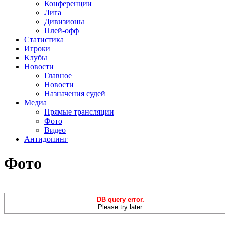
Конференции
Лига
Дивизионы
Плей-офф
Статистика
Игроки
Клубы
Новости
Главное
Новости
Назначения судей
Медиа
Прямые трансляции
Фото
Видео
Антидопинг
Фото
DB query error.
Please try later.