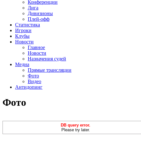
Конференции
Лига
Дивизионы
Плей-офф
Статистика
Игроки
Клубы
Новости
Главное
Новости
Назначения судей
Медиа
Прямые трансляции
Фото
Видео
Антидопинг
Фото
DB query error.
Please try later.