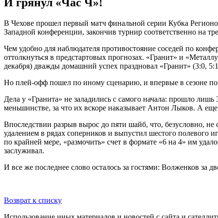
И грянул «Час Ч»!
В Чехове прошел первый матч финальной серии Кубка Регионов
Западной конференции, закончив турнир соответственно на тре
Чем удобно для наблюдателя противостояние соседей по конференц
оттолкнуться в предстартовых прогнозах. «Гранит» и «Металлу
декабря) дважды домашний успех праздновал «Гранит» (3:0, 5:1)
Но плей-офф пошел по иному сценарию, и впервые в сезоне по
Дела у «Гранита» не заладились с самого начала: прошло лишь 
меньшинстве, за что их вскоре наказывает Антон Лыков. А еще
Впоследствии разрыв вырос до пяти шайб, что, безусловно, не 
удалением в рядах соперников и выпустил шестого полевого иг
по крайней мере, «размочить» счет в формате «6 на 4» им удал
заслуживал.
И все же последнее слово осталось за гостями: Волженков за 
Возврат к списку
Использование иных материалов и новостей с сайта и сателли