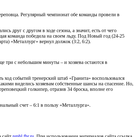
ереповца. Регулярный чемпионат обе команды провели в
сь друг с другом в ходе сезона, а значит, есть от чего
дая команда победила на своем льду. Под Новый год (24-25
рта) «Металлург» вернул должок (3:2, 6:2).
ще три с небольшим минуты – и хозяева остаются в
ить ход событий тренерский штаб «Гранита» воспользовался
 какими виделись хозяевам собственные шансы на спасение. Но,
ереповецкий голкипер, отразив 34 броска, вполне его
нальный счет – 6:1 в пользу «Металлурга».
а сайт
nmhl.fhr.ru
. При использовании материалов сайта ссылка