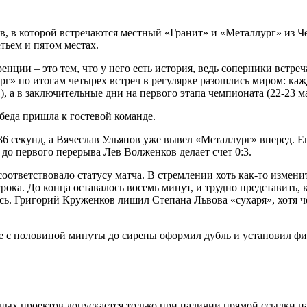
, в которой встречаются местный «Гранит» и «Металлург» из Ч
тьем и пятом местах.
ии – это тем, что у него есть история, ведь соперники встречали
рг» по итогам четырех встреч в регулярке разошлись миром: каж
, а в заключительные дни на первого этапа чемпионата (22-23 ма
беда пришла к гостевой команде.
36 секунд, а Вячеслав Ульянов уже вывел «Металлург» вперед. Е
 до первого перерыва Лев Волженков делает счет 0:3.
соответствовало статусу матча. В стремлении хоть как-то измен
рока. До конца оставалось восемь минут, и трудно представить,
ось. Григорий Круженков лишил Степана Львова «сухаря», хотя ч
две с половиной минуты до сирены оформил дубль и установил фи
тных проектов допускается только при наличии прямой ссылки н