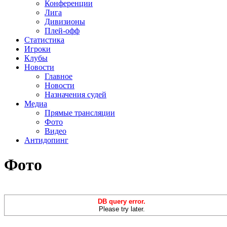
Конференции
Лига
Дивизионы
Плей-офф
Статистика
Игроки
Клубы
Новости
Главное
Новости
Назначения судей
Медиа
Прямые трансляции
Фото
Видео
Антидопинг
Фото
DB query error.
Please try later.