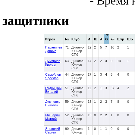
- Время 
защитники
Игрок
№
Клуб
И
Ш
А
О
+/-
Штр
ШБ
Параничев
71
Динамо-
12
2
5
7
10
2
1
Даниил
Юниор
СПб
Дмитриев
63
Динамо-
14
2
2
4
0
14
1
Кирилл
Юниор
СПб
Самойлов
44
Динамо-
17
1
3
4
5
4
0
Ярослав
Юниор
СПб
Будницкий
51
Динамо-
11
2
1
3
-3
4
2
Виталий
Юниор
СПб
Думченко
59
Динамо-
13
1
2
3
7
8
0
Николай
Юниор
СПб
Мишарин
52
Динамо-
13
0
2
2
1
0
0
Матвей
Юниор
СПб
Яневский
90
Динамо-
1
0
1
1
0
0
0
Сергей
Юниор