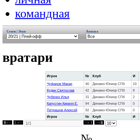
командная
Сезон | Этап
Амплуа
вратари
Игрок
№
Клуб
И
Чуфаров Макар
40
Динамо-Юниор СПб
10
Кудин Святослав
42
Динамо-Юниор СПб
8
Чубенко Илья
31
Динамо-Юниор СПб
2
Капустин Кирилл Е.
94
Динамо-Юниор СПб
0
Петрашов Алексей
92
Динамо-Юниор СПб
0
Игрок
№
Клуб
И
№