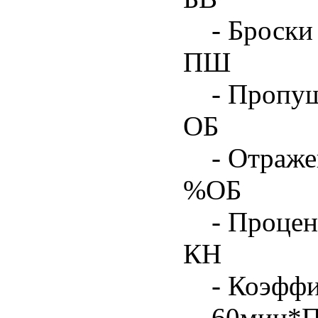
- Броски
ПШ
- Пропу
ОБ
- Отраже
%ОБ
- Процен
КН
- Коэфф
60мин*