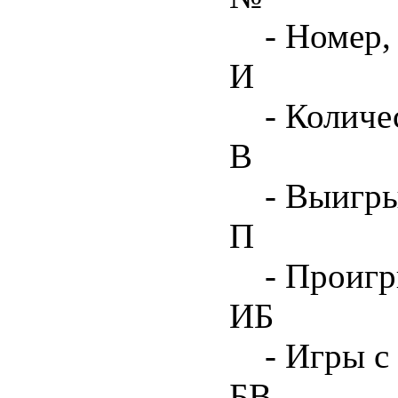
- Номер,
И
- Количе
В
- Выигр
П
- Проиг
ИБ
- Игры с
БВ