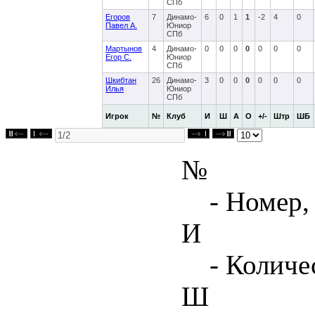
СПб
Егоров
7
Динамо-
6
0
1
1
-2
4
0
Павел А.
Юниор
СПб
Мартынов
4
Динамо-
0
0
0
0
0
0
0
Егор С.
Юниор
СПб
Шкибтан
26
Динамо-
3
0
0
0
0
0
0
Илья
Юниор
СПб
Игрок
№
Клуб
И
Ш
А
О
+/-
Штр
ШБ
№
- Номер,
И
- Количе
Ш