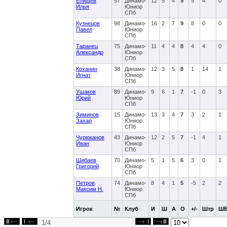
Епищев
57
Динамо-
12
5
4
9
5
4
0
Илья
Юниор
СПб
Кузнецов
98
Динамо-
16
2
7
9
8
0
0
Павел
Юниор
СПб
Таранец
75
Динамо-
11
4
4
8
4
4
0
Александр
Юниор
СПб
Коханин
38
Динамо-
12
3
5
8
1
14
1
Игнат
Юниор
СПб
Ушаков
89
Динамо-
9
6
1
7
-1
0
3
Юрий
Юниор
СПб
Зиминов
15
Динамо-
13
3
4
7
3
2
1
Захар
Юниор
СПб
Чурюканов
43
Динамо-
12
2
5
7
-1
4
1
Иван
Юниор
СПб
Шибаев
70
Динамо-
5
1
5
6
3
0
1
Григорий
Юниор
СПб
Петров
74
Динамо-
8
4
1
5
-5
2
2
Максим Н.
Юниор
СПб
Игрок
№
Клуб
И
Ш
А
О
+/-
Штр
Ш