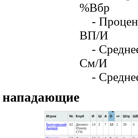
%Вбр
- Процен
ВП/И
- Средне
См/И
- Средне
нападающие
Игрок
№
Клуб
И
Ш
А
О
+/-
Штр
Ш
Болучевский
62
Динамо-
14
3
7
10
1
39
0
Андрей
Юниор
СПб