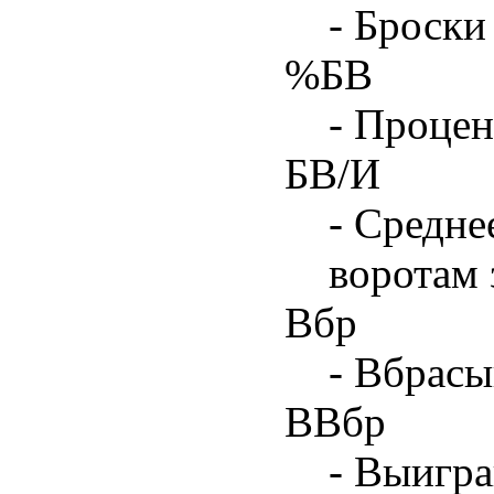
- Броски
%БВ
- Процен
БВ/И
- Средне
воротам 
Вбр
- Вбрасы
ВВбр
- Выигра