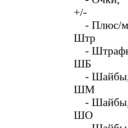
+/-
- Плюс/м
Штр
- Штрафн
ШБ
- Шайбы,
ШМ
- Шайбы
ШО
- Шайбы 