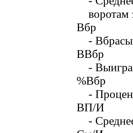
- Средне
воротам 
Вбр
- Вбрасы
ВВбр
- Выигра
%Вбр
- Процен
ВП/И
- Средне