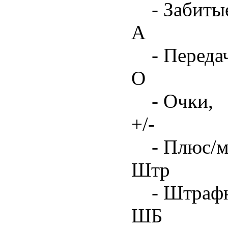
- Забиты
А
- Переда
О
- Очки,
+/-
- Плюс/м
Штр
- Штрафн
ШБ