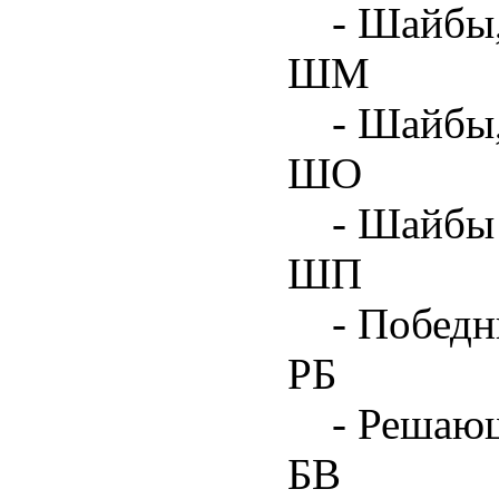
- Шайбы,
ШМ
- Шайбы
ШО
- Шайбы 
ШП
- Побед
РБ
- Решаю
БВ