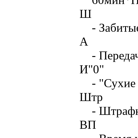
Ш
- Забиты
А
- Переда
И"0"
- "Сухие
Штр
- Штрафн
ВП