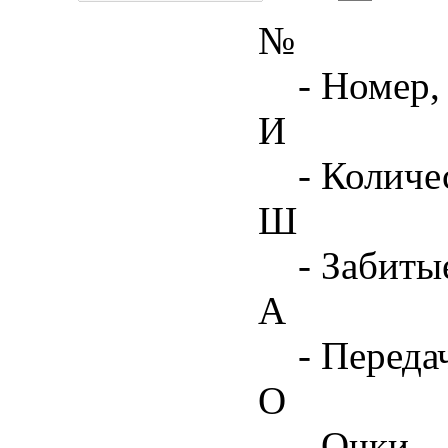
№
- Номер,
И
- Количе
Ш
- Забиты
А
- Переда
О
- Очки,