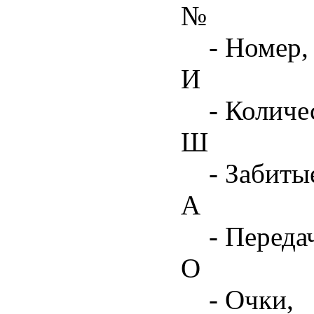
№
- Номер,
И
- Количе
Ш
- Забиты
А
- Переда
О
- Очки,