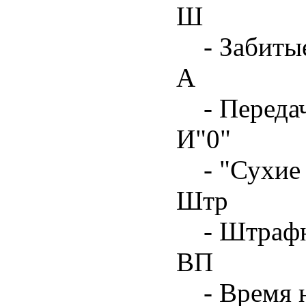
Ш
- Забиты
А
- Переда
И"0"
- "Сухие
Штр
- Штрафн
ВП
- Время 