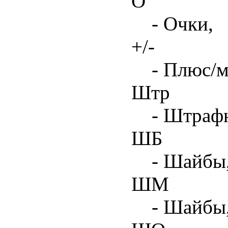
О
- Очки,
+/-
- Плюс/м
Штр
- Штрафн
ШБ
- Шайбы,
ШМ
- Шайбы