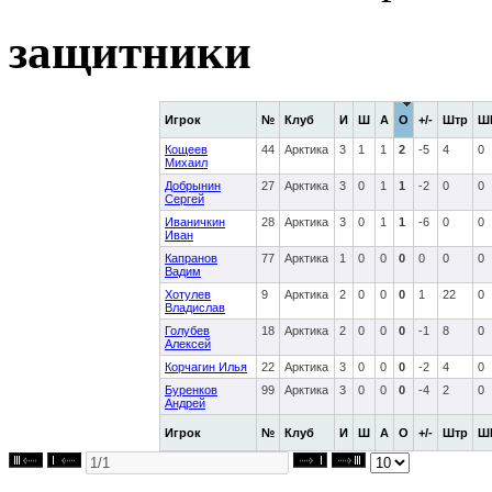
защитники
Игрок
№
Клуб
И
Ш
А
О
+/-
Штр
Ш
Кощеев
44
Арктика
3
1
1
2
-5
4
0
Михаил
Добрынин
27
Арктика
3
0
1
1
-2
0
0
Сергей
Иваничкин
28
Арктика
3
0
1
1
-6
0
0
Иван
Капранов
77
Арктика
1
0
0
0
0
0
0
Вадим
Хотулев
9
Арктика
2
0
0
0
1
22
0
Владислав
Голубев
18
Арктика
2
0
0
0
-1
8
0
Алексей
Корчагин Илья
22
Арктика
3
0
0
0
-2
4
0
Буренков
99
Арктика
3
0
0
0
-4
2
0
Андрей
Игрок
№
Клуб
И
Ш
А
О
+/-
Штр
Ш