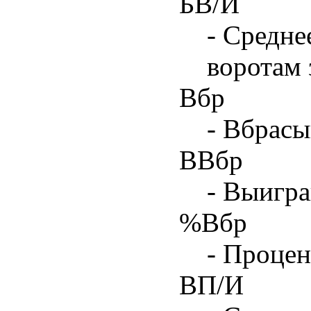
БВ/И
- Средне
воротам 
Вбр
- Вбрасы
ВВбр
- Выигра
%Вбр
- Процен
ВП/И