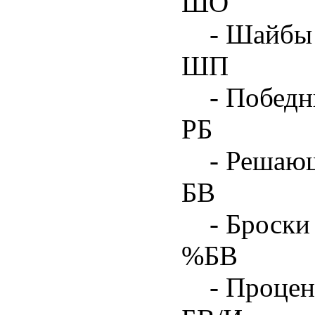
ШО
- Шайбы 
ШП
- Побед
РБ
- Решаю
БВ
- Броски
%БВ
- Процен