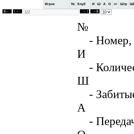
Игрок
№
Клуб
И
Ш
А
О
+/-
Штр
Ш
№
- Номер,
И
- Количе
Ш
- Забиты
А
- Переда