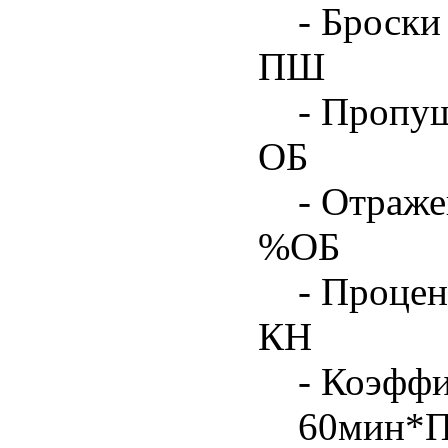
- Броски
ПШ
- Пропу
ОБ
- Отраже
%ОБ
- Процен
КН
- Коэфф
60мин*