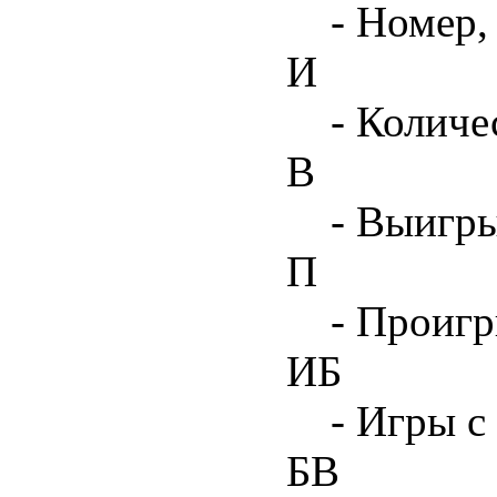
- Номер,
И
- Количе
В
- Выигр
П
- Проиг
ИБ
- Игры с
БВ