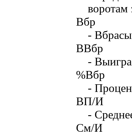
воротам 
Вбр
- Вбрасы
ВВбр
- Выигра
%Вбр
- Процен
ВП/И
- Средне
См/И