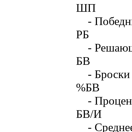
ШП
- Побед
РБ
- Решаю
БВ
- Броски
%БВ
- Процен
БВ/И
- Средне