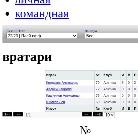
командная
Сезон | Этап
Амплуа
вратари
Игрок
№
Клуб
И
В
П
Кондаков Александр
70
Арктика
3
0
3
Авдохин Кирилл
72
Арктика
0
0
0
Кашлинов Александр
75
Арктика
0
0
0
Шилков Лев
59
Арктика
0
0
0
Игрок
№
Клуб
И
В
П
№