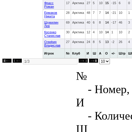
Фрасс
17
Арктика
27
5
10
15
-15
6
0
Роман
Ермаков
28
Арктика
48
7
7
14
-21
10
1
Никита
Шумилин
69
Арктика
40
6
8
14
-17
46
3
Лев
Косенко
30
Арктика
12
4
10
14
1
10
2
Станислав
Олифир
27
Арктика
24
8
5
13
-2
26
4
Владислав
Игрок
№
Клуб
И
Ш
А
О
+/-
Штр
Ш
№
- Номер,
И
- Количе
Ш