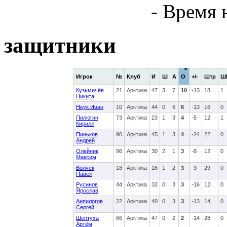
- Время 
защитники
Игрок
№
Клуб
И
Ш
А
О
+/-
Штр
Ш
Кузьмичёв
21
Арктика
47
3
7
10
-13
18
1
Никита
Неук Иван
10
Арктика
44
0
6
6
-13
16
0
Пилюгин
73
Арктика
23
1
3
4
-5
12
1
Кирилл
Пиньков
90
Арктика
45
1
3
4
-24
22
0
Андрей
Олейник
96
Арктика
30
2
1
3
-8
12
0
Максим
Волчек
18
Арктика
16
1
2
3
-3
29
0
Павел
Русинов
44
Арктика
32
0
3
3
-16
12
0
Ярослав
Анпилогов
22
Арктика
40
0
3
3
-13
14
0
Сергей
Шептуха
66
Арктика
47
0
2
2
-14
28
0
Артём