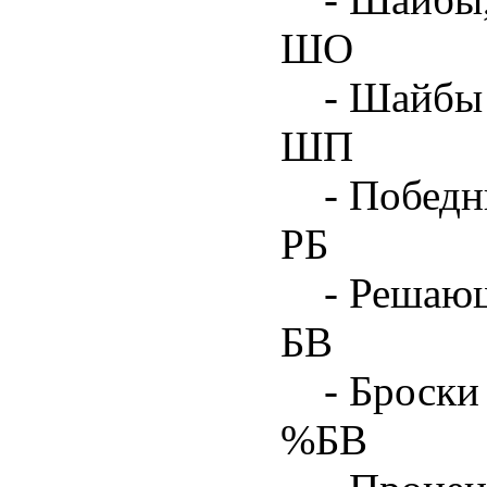
ШО
- Шайбы 
ШП
- Побед
РБ
- Решаю
БВ
- Броски
%БВ