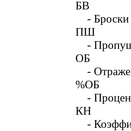
БВ
- Броски
ПШ
- Пропу
ОБ
- Отраже
%ОБ
- Процен
КН
- Коэфф