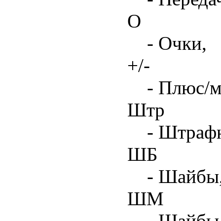
О
- Очки,
+/-
- Плюс/м
Штр
- Штрафн
ШБ
- Шайбы,
ШМ
- Шайбы