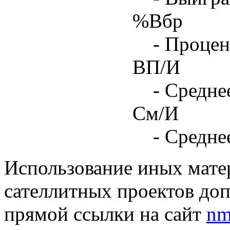
%Вбр
- Процен
ВП/И
- Средне
См/И
- Средне
Использование иных матер
сателлитных проектов доп
прямой ссылки на сайт
nm