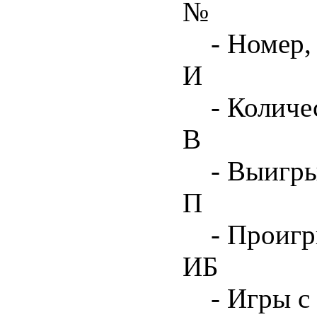
№
- Номер,
И
- Количе
В
- Выигр
П
- Проиг
ИБ
- Игры с