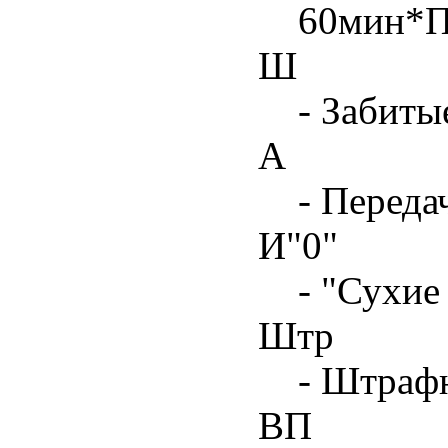
60мин*
Ш
- Забиты
А
- Переда
И"0"
- "Сухие
Штр
- Штрафн
ВП