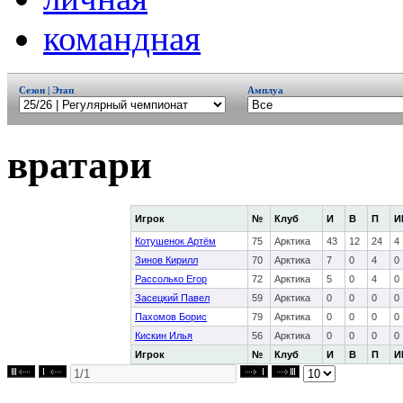
командная
Сезон | Этап
Амплуа
вратари
Игрок
№
Клуб
И
В
П
И
Котушенок Артём
75
Арктика
43
12
24
4
Зинов Кирилл
70
Арктика
7
0
4
0
Рассолько Егор
72
Арктика
5
0
4
0
Засецкий Павел
59
Арктика
0
0
0
0
Пахомов Борис
79
Арктика
0
0
0
0
Кискин Илья
56
Арктика
0
0
0
0
Игрок
№
Клуб
И
В
П
И