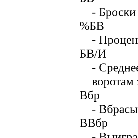
- Броски
%БВ
- Процен
БВ/И
- Средне
воротам 
Вбр
- Вбрасы
ВВбр
- Выигра