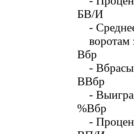
- Процен
БВ/И
- Средне
воротам 
Вбр
- Вбрасы
ВВбр
- Выигра
%Вбр
- Процен