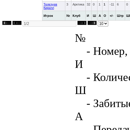
Телезуев
3
Арктика
32
0
1
1
-11
6
0
Кирилл
Игрок
№
Клуб
И
Ш
А
О
+/-
Штр
Ш
№
- Номер,
И
- Количе
Ш
- Забиты
А
- Переда