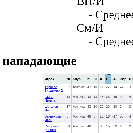
ВП/И
- Средне
См/И
- Средне
нападающие
Игрок
№
Клуб
И
Ш
А
О
+/-
Штр
Ш
Тарасов
97
Арктика
47
10
17
27
-14
24
3
Владимир Д.
Гаина
13
Арктика
43
13
13
26
-16
12
4
Никита
Шаталов
37
Арктика
43
10
10
20
-10
2
3
Илья
Вайцехович
8
Арктика
46
8
10
18
-17
20
4
Иван
Сафронов
29
Арктика
48
9
6
15
-23
16
2
Даниил