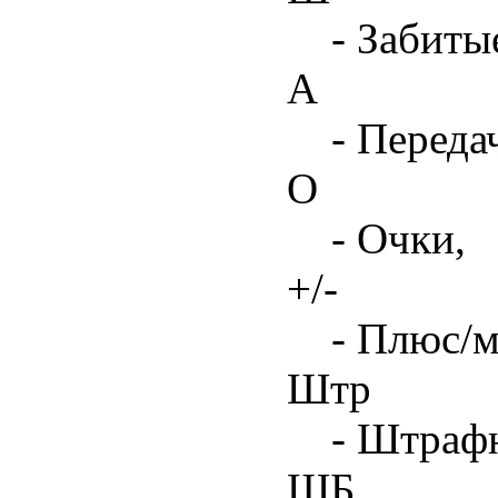
- Забиты
А
- Переда
О
- Очки,
+/-
- Плюс/м
Штр
- Штрафн
ШБ