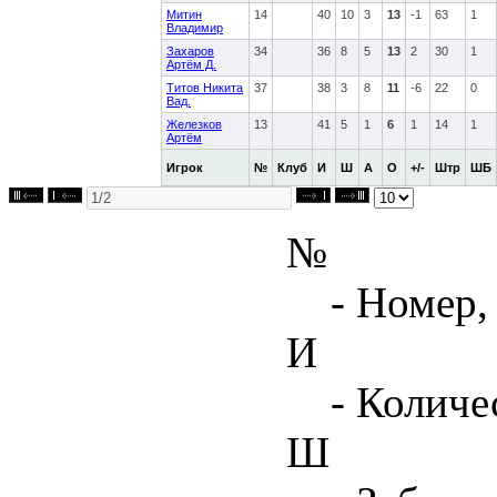
Митин
14
40
10
3
13
-1
63
1
Владимир
Захаров
34
36
8
5
13
2
30
1
Артём Д.
Титов Никита
37
38
3
8
11
-6
22
0
Вад.
Железков
13
41
5
1
6
1
14
1
Артём
Игрок
№
Клуб
И
Ш
А
О
+/-
Штр
ШБ
№
- Номер,
И
- Количе
Ш