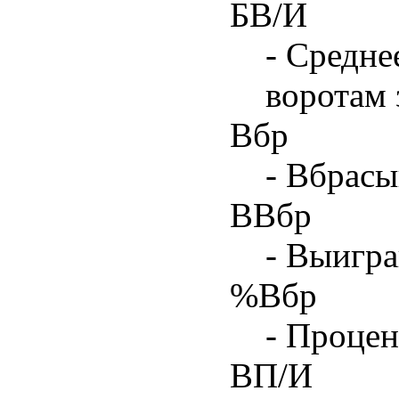
БВ/И
- Средне
воротам 
Вбр
- Вбрасы
ВВбр
- Выигра
%Вбр
- Процен
ВП/И