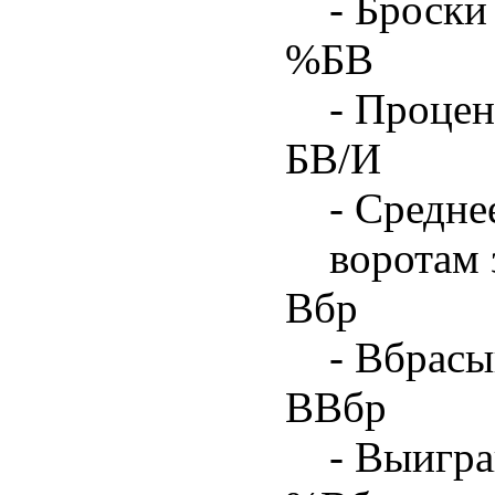
- Броски
%БВ
- Процен
БВ/И
- Средне
воротам 
Вбр
- Вбрасы
ВВбр
- Выигра