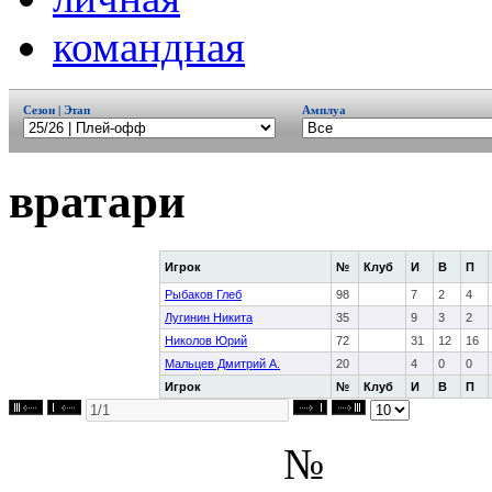
командная
Сезон | Этап
Амплуа
вратари
Игрок
№
Клуб
И
В
П
Рыбаков Глеб
98
7
2
4
Лугинин Никита
35
9
3
2
Николов Юрий
72
31
12
16
Мальцев Дмитрий А.
20
4
0
0
Игрок
№
Клуб
И
В
П
№