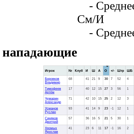
- Средне
См/И
- Средне
нападающие
Игрок
№
Клуб
И
Ш
А
О
+/-
Штр
ШБ
Боровков
68
41
21
9
30
7
52
4
Владимир
Тимофеев
17
40
12
15
27
3
56
1
Артём
Чумарин
71
42
10
15
25
2
12
3
Александр
Усманов
93
41
14
9
23
-1
12
1
Руслан
Синяков
57
36
16
5
21
5
30
1
Дмитрий
Хромых
41
23
6
11
17
-1
16
2
Ярослав