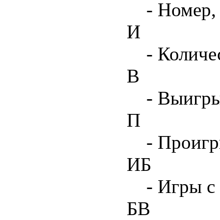
- Номер,
И
- Количе
В
- Выигр
П
- Проиг
ИБ
- Игры с
БВ