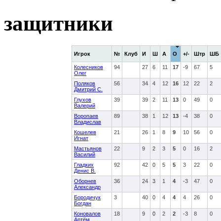
защитники
Игрок
№
Клуб
И
Ш
А
О
+/-
Штр
ШБ
Колесников
94
27
6
11
17
-9
67
5
Олег
Поляков
56
34
4
12
16
12
22
2
Дмитрий С.
Глухов
39
39
2
11
13
0
49
0
Валерий
Воропаев
89
38
1
12
13
-4
38
0
Владислав
Кошелев
21
26
1
8
9
10
56
0
Игнат
Мастьянов
22
9
2
3
5
0
16
2
Василий
Гладких
92
42
0
5
5
3
22
0
Денис В.
Оборнев
36
24
3
1
4
-3
47
0
Александр
Бородичук
3
40
0
4
4
4
26
0
Богдан
Коновалов
18
9
0
2
2
-3
8
0
Артём