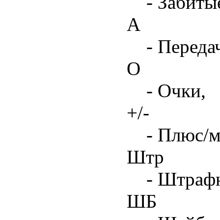
- Забиты
А
- Переда
О
- Очки,
+/-
- Плюс/м
Штр
- Штрафн
ШБ