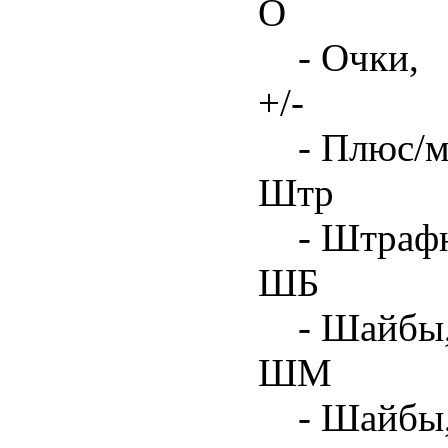
О
- Очки,
+/-
- Плюс/м
Штр
- Штрафн
ШБ
- Шайбы,
ШМ
- Шайбы