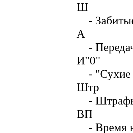
Ш
- Забиты
А
- Переда
И"0"
- "Сухие
Штр
- Штрафн
ВП
- Время 