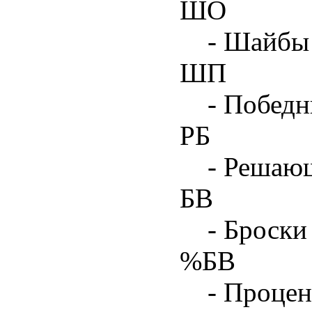
ШО
- Шайбы 
ШП
- Побед
РБ
- Решаю
БВ
- Броски
%БВ
- Процен