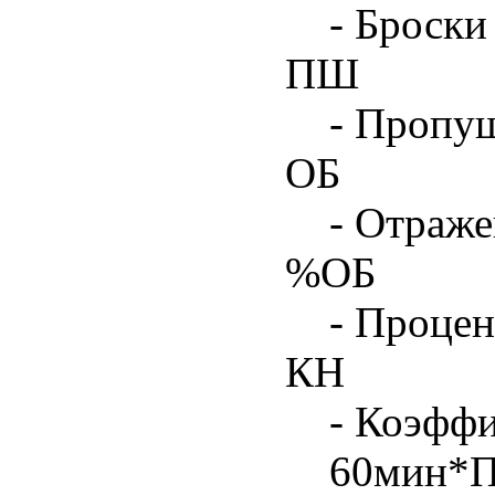
- Броски
ПШ
- Пропу
ОБ
- Отраже
%ОБ
- Процен
КН
- Коэфф
60мин*