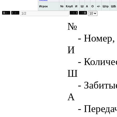
Игрок
№
Клуб
И
Ш
А
О
+/-
Штр
ШБ
№
- Номер,
И
- Количе
Ш
- Забиты
А
- Переда