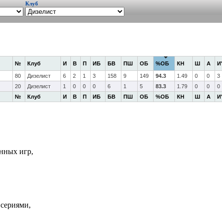
Клуб
№
Клуб
И
В
П
ИБ
БВ
ПШ
ОБ
%ОБ
КН
Ш
А
И
80
Дизелист
6
2
1
3
158
9
149
94.3
1.49
0
0
3
20
Дизелист
1
0
0
0
6
1
5
83.3
1.79
0
0
0
№
Клуб
И
В
П
ИБ
БВ
ПШ
ОБ
%ОБ
КН
Ш
А
И
нных игр,
 сериями,