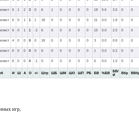
зелист
6
1
2
3
0
6
1
0
0
0
0
18
5.6
3.0
0
0
зелист
6
0
1
1
1
18
0
0
0
0
0
11
0.0
1.8
0
0
зелист
6
0
1
1
-2
6
0
0
0
0
0
15
0.0
2.5
0
0
зелист
4
0
0
0
0
18
0
0
0
0
0
3
0.0
0.8
0
0
зелист
6
0
0
0
0
6
0
0
0
0
0
1
0.0
0.2
0
0
зелист
6
0
0
0
-1
0
0
0
0
0
0
6
0.0
1.0
0
0
БВ/
уб
И
Ш
А
О
+/-
Штр
ШБ
ШМ
ШО
ШП
РБ
БВ
%БВ
Вбр
ВВб
И
нных игр,