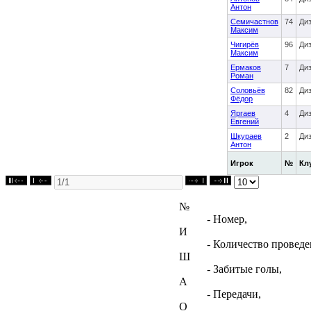
Антон
Семичастнов
74
Ди
Максим
Чигирёв
96
Ди
Максим
Ермаков
7
Ди
Роман
Соловьёв
82
Ди
Фёдор
Яргаев
4
Ди
Евгений
Шкураев
2
Ди
Антон
Игрок
№
Кл
№
- Номер,
И
- Количество проведе
Ш
- Забитые голы,
А
- Передачи,
О