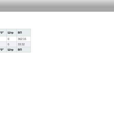
"0"
Штр
ВП
0
362:15
0
33:32
"0"
Штр
ВП