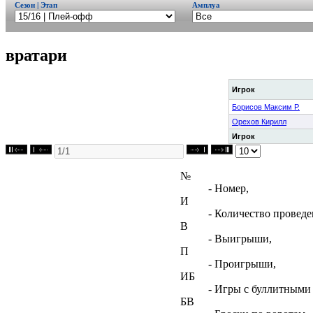
Сезон | Этап
Амплуа
вратари
Игрок
Борисов Максим Р.
Орехов Кирилл
Игрок
№
- Номер,
И
- Количество проведе
В
- Выигрыши,
П
- Проигрыши,
ИБ
- Игры с буллитными
БВ