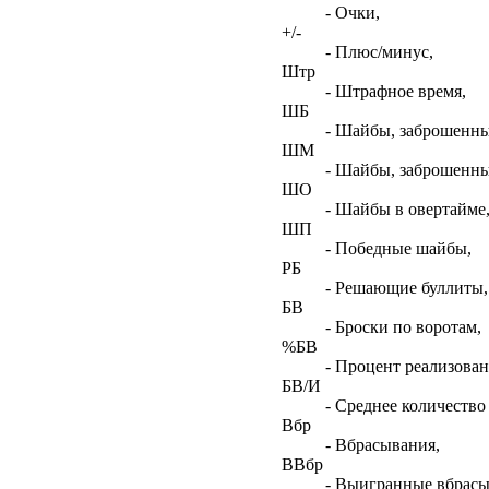
- Очки,
+/-
- Плюс/минус,
Штр
- Штрафное время,
ШБ
- Шайбы, заброшенны
ШМ
- Шайбы, заброшенны
ШО
- Шайбы в овертайме
ШП
- Победные шайбы,
РБ
- Решающие буллиты,
БВ
- Броски по воротам,
%БВ
- Процент реализован
БВ/И
- Среднее количество 
Вбр
- Вбрасывания,
ВВбр
- Выигранные вбрасы