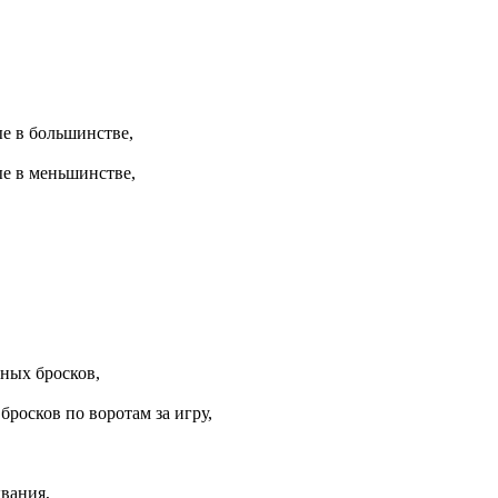
е в большинстве,
е в меньшинстве,
,
ных бросков,
бросков по воротам за игру,
вания,