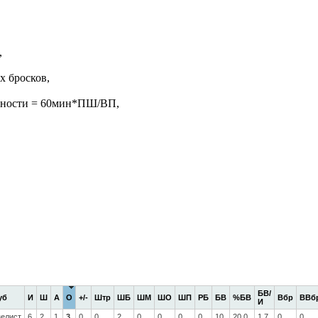
,
х бросков,
жности = 60мин*ПШ/ВП,
БВ/
уб
И
Ш
А
О
+/-
Штр
ШБ
ШМ
ШО
ШП
РБ
БВ
%БВ
Вбр
ВВб
И
зелист
6
2
1
3
0
0
2
0
0
0
0
10
20.0
1.7
0
0