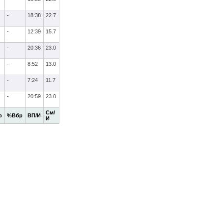
-
18:38
22.7
-
12:39
15.7
-
20:36
23.0
-
8:52
13.0
-
7:24
11.7
-
20:59
23.0
См/
р
%Вбр
ВП/И
И