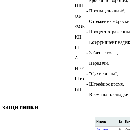
- Броски по воротам,
ПШ
- Пропущено шайб,
ОБ
- Отраженные броски
%ОБ
- Процент отраженны
КН
- Коэффициент наде
Ш
- Забитые голы,
А
- Передачи,
И"0"
- "Сухие игры",
Штр
- Штрафное время,
ВП
- Время на площадке
защитники
Игрок
№
Кл
Антонов
84
Ди