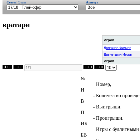
Сезон | Этап
Амплуа
вратари
Игрок
Долганов Филипп
Давлетшин Игорь
Игрок
№
- Номер,
И
- Количество проведе
В
- Выигрыши,
П
- Проигрыши,
ИБ
- Игры с буллитными
БВ