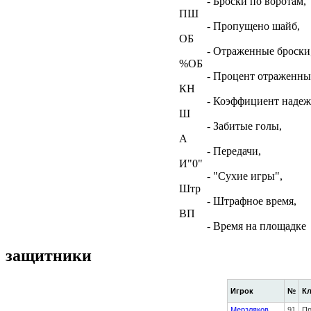
- Броски по воротам,
ПШ
- Пропущено шайб,
ОБ
- Отраженные броски
%ОБ
- Процент отраженны
КН
- Коэффициент наде
Ш
- Забитые голы,
А
- Передачи,
И"0"
- "Сухие игры",
Штр
- Штрафное время,
ВП
- Время на площадке
защитники
Игрок
№
К
Мерзляков
91
Пр