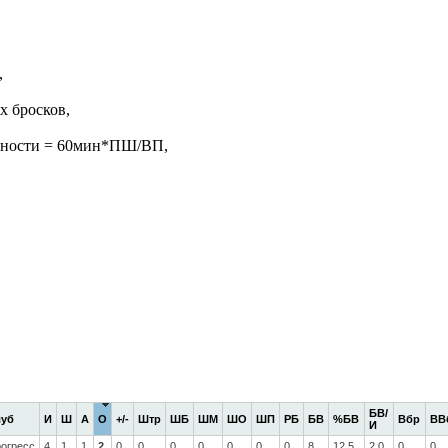
,
х бросков,
жности = 60мин*ПШ/ВП,
БВ/
луб
И
Ш
А
О
+/-
Штр
ШБ
ШМ
ШО
ШП
РБ
БВ
%БВ
Вбр
ВВ
И
огресс
4
1
1
2
0
0
0
0
0
0
0
8
12.5
2.0
0
0