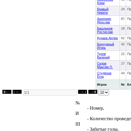
Клим
Бравый
24
Пр
Никита
Ашихмин
87
Пр
Ярослав
Башлыков
18
Пр
Ростислав
Кунаев Артём
62
Пр
Бончужный
42
Пр
Игорь
Туров
22
Пр
Валерий
Седов
27
Пр
Максим П.
Студёнов
44
Пр
Егор
Игрок
№
К
№
- Номер,
И
- Количество проведе
Ш
- Забитые голы,