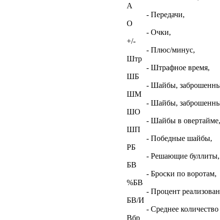
А
- Передачи,
О
- Очки,
+/-
- Плюс/минус,
Штр
- Штрафное время,
ШБ
- Шайбы, заброшенны
ШМ
- Шайбы, заброшенны
ШО
- Шайбы в овертайме
ШП
- Победные шайбы,
РБ
- Решающие буллиты,
БВ
- Броски по воротам,
%БВ
- Процент реализован
БВ/И
- Среднее количество 
Вбр