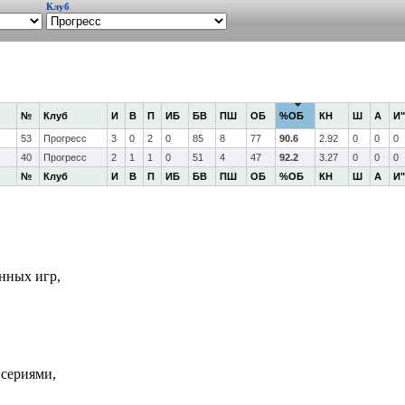
Клуб
№
Клуб
И
В
П
ИБ
БВ
ПШ
ОБ
%ОБ
КН
Ш
А
И"
53
Прогресс
3
0
2
0
85
8
77
90.6
2.92
0
0
0
40
Прогресс
2
1
1
0
51
4
47
92.2
3.27
0
0
0
№
Клуб
И
В
П
ИБ
БВ
ПШ
ОБ
%ОБ
КН
Ш
А
И"
нных игр,
 сериями,