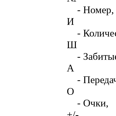
- Номер,
И
- Количе
Ш
- Забиты
А
- Переда
О
- Очки,
+/-