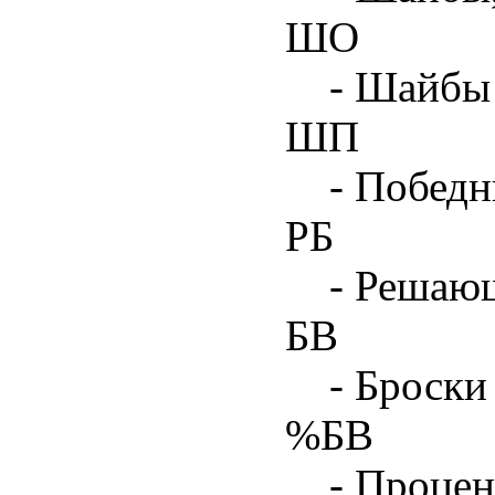
ШО
- Шайбы 
ШП
- Побед
РБ
- Решаю
БВ
- Броски
%БВ
- Процен