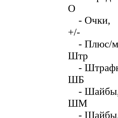
О
- Очки,
+/-
- Плюс/м
Штр
- Штрафн
ШБ
- Шайбы,
ШМ
- Шайбы