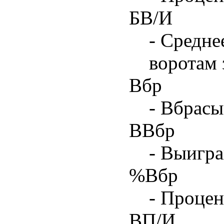
БВ/И
- Средне
воротам 
Вбр
- Вбрасы
ВВбр
- Выигра
%Вбр
- Процен
ВП/И