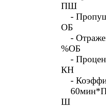
ПШ
- Пропу
ОБ
- Отраже
%ОБ
- Процен
КН
- Коэфф
60мин*
Ш