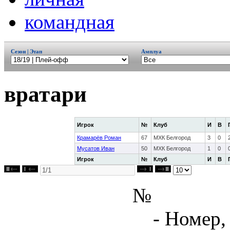
командная
Сезон | Этап
Амплуа
вратари
Игрок
№
Клуб
И
В
Крамарёв Роман
67
МХК Белгород
3
0
Мусатов Иван
50
МХК Белгород
1
0
Игрок
№
Клуб
И
В
№
- Номер,