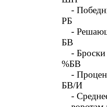
- Побед
РБ
- Решаю
БВ
- Броски
%БВ
- Процен
БВ/И
- Средне
воротам 