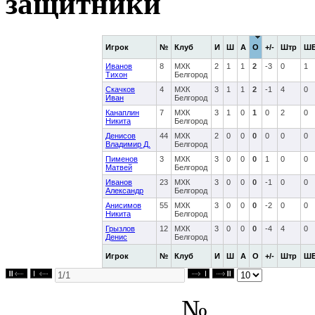
защитники
Игрок
№
Клуб
И
Ш
А
О
+/-
Штр
Ш
Иванов
8
МХК
2
1
1
2
-3
0
1
Тихон
Белгород
Скачков
4
МХК
3
1
1
2
-1
4
0
Иван
Белгород
Канаплин
7
МХК
3
1
0
1
0
2
0
Никита
Белгород
Денисов
44
МХК
2
0
0
0
0
0
0
Владимир Д.
Белгород
Пименов
3
МХК
3
0
0
0
1
0
0
Матвей
Белгород
Иванов
23
МХК
3
0
0
0
-1
0
0
Александр
Белгород
Анисимов
55
МХК
3
0
0
0
-2
0
0
Никита
Белгород
Грызлов
12
МХК
3
0
0
0
-4
4
0
Денис
Белгород
Игрок
№
Клуб
И
Ш
А
О
+/-
Штр
Ш
№