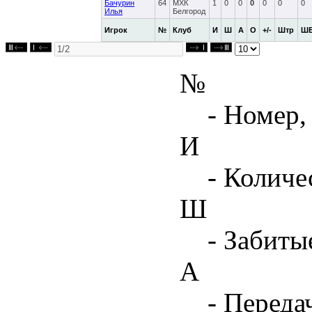
Бачурин
64
МХК
1
0
0
0
0
0
0
Илья
Белгород
Игрок
№
Клуб
И
Ш
А
О
+/-
Штр
Ш
№
- Номер,
И
- Количе
Ш
- Забиты
А
- Переда