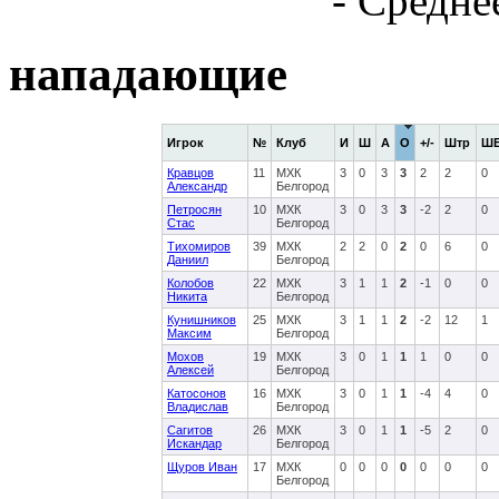
- Средне
нападающие
Игрок
№
Клуб
И
Ш
А
О
+/-
Штр
Ш
Кравцов
11
МХК
3
0
3
3
2
2
0
Александр
Белгород
Петросян
10
МХК
3
0
3
3
-2
2
0
Стас
Белгород
Тихомиров
39
МХК
2
2
0
2
0
6
0
Даниил
Белгород
Колобов
22
МХК
3
1
1
2
-1
0
0
Никита
Белгород
Кунишников
25
МХК
3
1
1
2
-2
12
1
Максим
Белгород
Мохов
19
МХК
3
0
1
1
1
0
0
Алексей
Белгород
Катосонов
16
МХК
3
0
1
1
-4
4
0
Владислав
Белгород
Сагитов
26
МХК
3
0
1
1
-5
2
0
Искандар
Белгород
Щуров Иван
17
МХК
0
0
0
0
0
0
0
Белгород