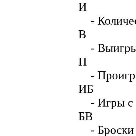
И
- Количе
В
- Выигр
П
- Проиг
ИБ
- Игры с
БВ
- Броски