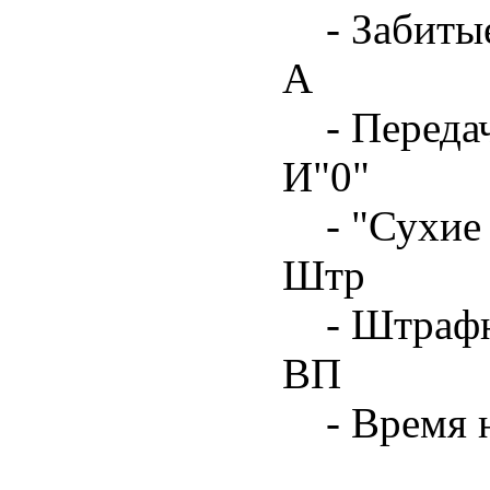
- Забиты
А
- Переда
И"0"
- "Сухие
Штр
- Штрафн
ВП
- Время 