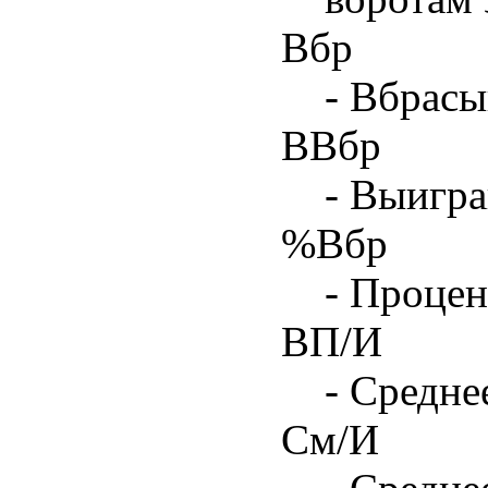
Вбр
- Вбрасы
ВВбр
- Выигра
%Вбр
- Процен
ВП/И
- Средне
См/И