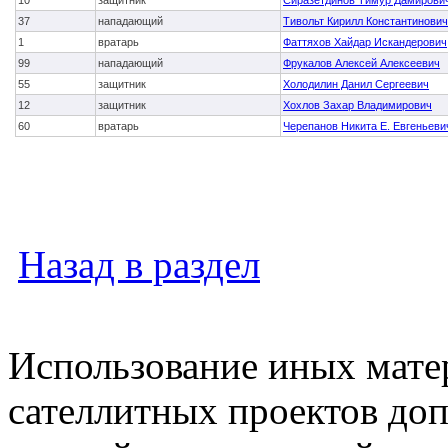
10
защитник
Сиразетдинов Тимур Дамирови
37
нападающий
Тивольт Кирилл Константинович
1
вратарь
Фаттяхов Хайдар Искандерович
99
нападающий
Фрукалов Алексей Алексеевич
55
защитник
Холодилин Данил Сергеевич
12
защитник
Хохлов Захар Владимирович
60
вратарь
Черепанов Никита Е. Евгеньеви
Назад в раздел
Использование иных матер
сателлитных проектов доп