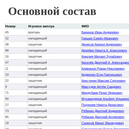
Основной состав
Номер
Игровое амплуа
ФИО
45
вратарь
Баринов Иван Андреевич
32
нападающий
Гришин Семён Иванович
38
защитник
Денисов Кирилл Андреевич
88
нападающий
Дерябин Никита А. Алексеевич
16
защитник
Кекелия Михаил Зурабович
47
нападающий
Киселёв Дмитрий А. Александр
11
нападающий
Климанов Роман Николаевич
19
нападающий
Крджонян Егор Григорьевич
22
защитник
Крестинин Максим Сергеевич
9
нападающий
Максудов Артём Саидович
71
нападающий
Миндубаев Ренат Ирекович
90
нападающий
Мухамедяров Альберт Ильмиро
27
защитник
Подзноев Никита Денисович
73
нападающий
Рябинин Дмитрий Андреевич
85
нападающий
Рябицев Дмитрий Артёмович
18
защитник
Салихов Марат Махмудович