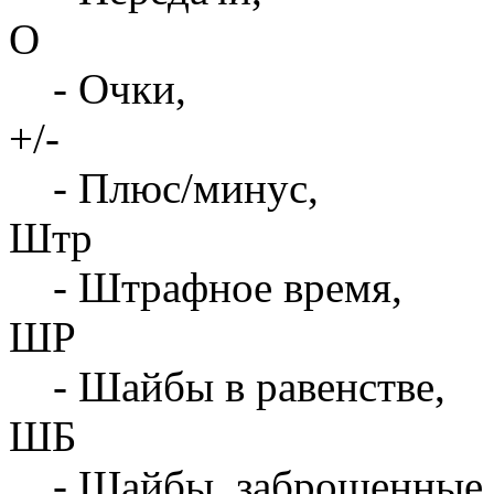
О
- Очки,
+/-
- Плюс/минус,
Штр
- Штрафное время,
ШР
- Шайбы в равенстве,
ШБ
- Шайбы, заброшенные 