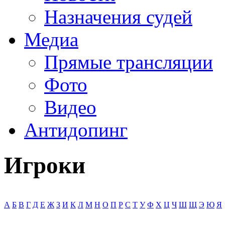
Назначения судей
Медиа
Прямые трансляции
Фото
Видео
Антидопинг
Игроки
А
Б
В
Г
Д
Е
Ж
З
И
К
Л
М
Н
О
П
Р
С
Т
У
Ф
Х
Ц
Ч
Ш
Щ
Э
Ю
Я