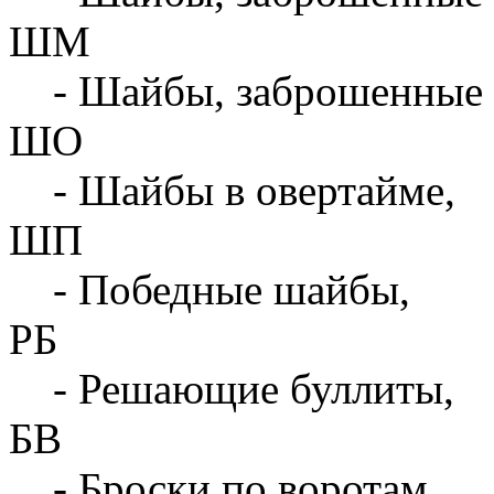
ШМ
- Шайбы, заброшенные 
ШО
- Шайбы в овертайме,
ШП
- Победные шайбы,
РБ
- Решающие буллиты,
БВ
- Броски по воротам,