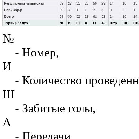
Регулярный чемпионат
39
27
31
28
59
29
14
18
13
Плей-офф
39
3
1
1
2
3
0
0
1
Всего
39
30
32
29
61
32
14
18
14
Турнир / Клуб
№
И
Ш
А
О
+/-
Штр
ШР
Ш
№
- Номер,
И
- Количество проведенн
Ш
- Забитые голы,
А
- Передачи,