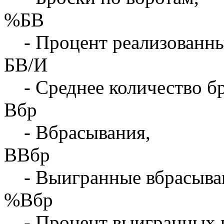
%БВ
- Процент реализованны
БВ/И
- Среднее количество бр
Вбр
- Вбрасывания,
ВВбр
- Выигранные вбрасыва
%Вбр
- Процент выигранных 