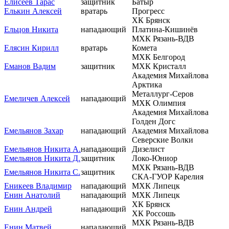
Елисеев Тарас
защитник
Батыр
Елькин Алексей
вратарь
Прогресс
ХК Брянск
Ельцов Никита
нападающий
Платина-Кишинёв
МХК Рязань-ВДВ
Елясин Кирилл
вратарь
Комета
МХК Белгород
Еманов Вадим
защитник
МХК Кристалл
Академия Михайлова
Арктика
Металлург-Серов
Емеличев Алексей
нападающий
МХК Олимпия
Академия Михайлова
Голден Догс
Емельянов Захар
нападающий
Академия Михайлова
Северские Волки
Емельянов Никита А.
нападающий
Дизелист
Емельянов Никита Д.
защитник
Локо-Юниор
МХК Рязань-ВДВ
Емельянов Никита С.
защитник
СКА-ГУОР Карелия
Еникеев Владимир
нападающий
МХК Липецк
Енин Анатолий
нападающий
МХК Липецк
ХК Брянск
Енин Андрей
нападающий
ХК Россошь
МХК Рязань-ВДВ
Енин Матвей
нападающий