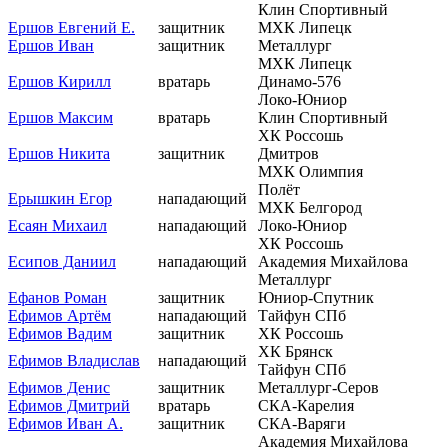
Клин Спортивный
Ершов Евгений Е.
защитник
МХК Липецк
Ершов Иван
защитник
Металлург
МХК Липецк
Ершов Кирилл
вратарь
Динамо-576
Локо-Юниор
Ершов Максим
вратарь
Клин Спортивный
ХК Россошь
Ершов Никита
защитник
Дмитров
МХК Олимпия
Полёт
Ерышкин Егор
нападающий
МХК Белгород
Есаян Михаил
нападающий
Локо-Юниор
ХК Россошь
Есипов Даниил
нападающий
Академия Михайлова
Металлург
Ефанов Роман
защитник
Юниор-Спутник
Ефимов Артём
нападающий
Тайфун СПб
Ефимов Вадим
защитник
ХК Россошь
ХК Брянск
Ефимов Владислав
нападающий
Тайфун СПб
Ефимов Денис
защитник
Металлург-Серов
Ефимов Дмитрий
вратарь
СКА-Карелия
Ефимов Иван А.
защитник
СКА-Варяги
Академия Михайлова