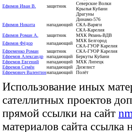
Северские Волки
Ефимов Иван В.
защитник
Крылья Кубани
Драгуны
Динамо-576
Ефимов Никита
нападающий
СКА-Варяги
СКА-Карелия
Ефимов Роман А.
защитник
МХК Рязань-ВДВ
МХК Белгород
Ефимов Фёдор
нападающий
СКА-ГУОР Карелия
Ефременко Роман
защитник
СКА-ГУОР Карелия
Ефремов Александр
нападающий
Беркуты Кубани
Ефремов Евгений
нападающий
МХК Липецк
Ефремов Семён
нападающий
Дизелист
Ефремович Валентин
нападающий
Полёт
Использование иных матер
сателлитных проектов доп
прямой ссылки на сайт
nm
материалов сайта ссылка 