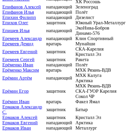
ХК Россошь
Епифанов Алексей
нападающий
Зеленоград
Епифанов Илья
нападающий
Полёт
Епихин Филипп
нападающий
Дизелист
Епихов Олег
защитник
Южный Урал-Металлург
ЭкоНива-Бобров
Епищев Илья
нападающий
Динамо-576
Еремеев Александр
нападающий
Клин Спортивный
Еремеев Демид
вратарь
Мунайши
СКА-Карелия
Еремеев Евгений
защитник
Кристалл Эл
Еремеев Сергей
защитник
Ракета
Ерёменко Иван
нападающий
Полёт
Ерёменко Максим
вратарь
МХК Рязань-ВДВ
МХК Калуга
Ерёмин Артём
нападающий
Арктика
МХК Рязань-ВДВ
Ерёмин Егор
защитник
СКА-ГУОР Карелия
Сокол ЧР
Ерёмин Иван
вратарь
Факел Ямал
Ермаков Александр
защитник
Батыр
С.
Ермаков Алексей
защитник
Кристалл Эл
Ермаков Евгений
нападающий
Арктика
Ермаков Иван
нападающий
Металлург