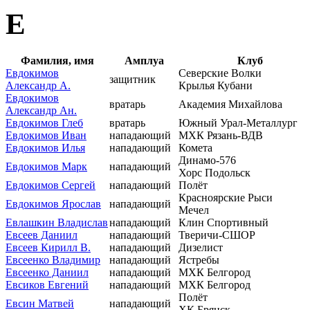
Е
Фамилия, имя
Амплуа
Клуб
Евдокимов
Северские Волки
защитник
Александр А.
Крылья Кубани
Евдокимов
вратарь
Академия Михайлова
Александр Ан.
Евдокимов Глеб
вратарь
Южный Урал-Металлург
Евдокимов Иван
нападающий
МХК Рязань-ВДВ
Евдокимов Илья
нападающий
Комета
Динамо-576
Евдокимов Марк
нападающий
Хорс Подольск
Евдокимов Сергей
нападающий
Полёт
Красноярские Рыси
Евдокимов Ярослав
нападающий
Мечел
Евлашкин Владислав
нападающий
Клин Спортивный
Евсеев Даниил
нападающий
Тверичи-СШОР
Евсеев Кирилл В.
нападающий
Дизелист
Евсеенко Владимир
нападающий
Ястребы
Евсеенко Даниил
нападающий
МХК Белгород
Евсиков Евгений
нападающий
МХК Белгород
Полёт
Евсин Матвей
нападающий
ХК Брянск