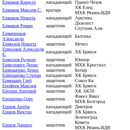
Ермаков Кирилл
нападающий
Гранит-Чехов
ХК Елец
Ермаков Максим С.
вратарь
МХК Рязань-ВДВ
Ермаков Никита
нападающий
Арктика
Дизелист
Ермаков Роман
защитник
Спутник Алм
Ермаченков
нападающий
Балтика
Александр
Ермилов Никита
защитник
Мечел
Ермолаев Александр
нападающий
ХК Брянск
Е.
Ермолов Родион
защитник
Юниор
Ермолович Денис
нападающий
МХК Кристалл
Ермошенко Денис
защитник
Батыр
Ермошенко Степан
нападающий
ХК Брянск
Ермошин Глеб
защитник
Сокол Кк
Ерофеев Максим
нападающий
ХК Брянск
Ерохин Арсений
защитник
ХК АК59
Факел Ямал
Ерошенко Олег
защитник
МХК Белгород
Ершов Артём
нападающий
Дмитров
Ершов Виктор
нападающий
ХК Брянск
Зеленоград
Комета
Ершов Даниил
защитник
МХК Рязань-ВДВ