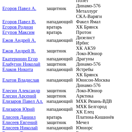
Полёт
Динамо-576
Егоров Павел А.
защитник
Металлург
СКА-Варяги
Егоров Павел В.
нападающий
Факел Ямал
Егоров Родион
вратарь
ХК Брянск
Егупов Максим
вратарь
Протон
Дизелист
Ежов Андрей А.
нападающий
Ирбис
ХК АК59
Ежов Андрей В.
защитник
Локо-Юниор
Екатеринин Егор
нападающий
Драгуны
Елабугин Николай
защитник
Динамо-576
Елаков Никита
нападающий
Ястребы
ХК Брянск
Елатов Владислав
нападающий
Юнисон-Москва
Динамо-576
Елесин Александр
защитник
Локо-Юниор
Елесин Арсений
защитник
Арктика
Елизаров Павел Ал.
нападающий
МХК Рязань-ВДВ
МХК Белгород
Елизаров Юрий
нападающий
ХК Елец
Елисеев Даниил
вратарь
Платина-Кишинёв
Елисеев Евгений
защитник
Мечел
Елисеев Николай
нападающий
Юниорс