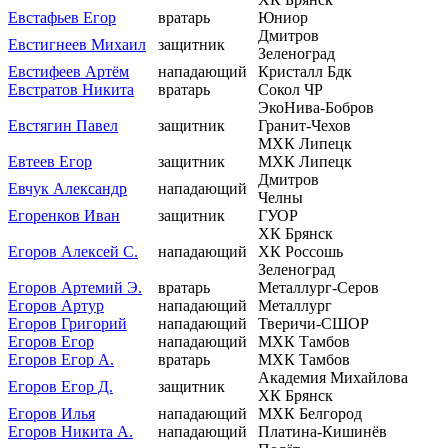
Евстафьев Егор
вратарь
Юниор
Дмитров
Евстигнеев Михаил
защитник
Зеленоград
Евстифеев Артём
нападающий
Кристалл Бдк
Евстратов Никита
вратарь
Сокол ЧР
ЭкоНива-Бобров
Евстягин Павел
защитник
Гранит-Чехов
МХК Липецк
Евтеев Егор
защитник
МХК Липецк
Дмитров
Евчук Александр
нападающий
Челны
Егоренков Иван
защитник
ГУОР
ХК Брянск
Егоров Алексей С.
нападающий
ХК Россошь
Зеленоград
Егоров Артемий Э.
вратарь
Металлург-Серов
Егоров Артур
нападающий
Металлург
Егоров Григорий
нападающий
Тверичи-СШОР
Егоров Егор
нападающий
МХК Тамбов
Егоров Егор А.
вратарь
МХК Тамбов
Академия Михайлова
Егоров Егор Д.
защитник
ХК Брянск
Егоров Илья
нападающий
МХК Белгород
Егоров Никита А.
нападающий
Платина-Кишинёв