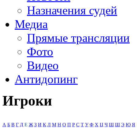
Назначения судей
Медиа
Прямые трансляции
Фото
Видео
Антидопинг
Игроки
А
Б
В
Г
Д
Е
Ж
З
И
К
Л
М
Н
О
П
Р
С
Т
У
Ф
Х
Ц
Ч
Ш
Щ
Э
Ю
Я