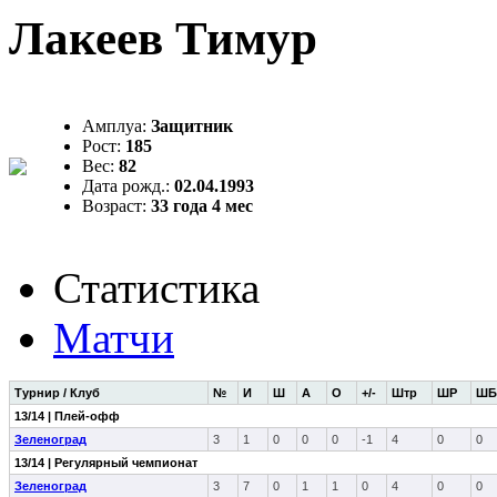
Лакеев Тимур
Амплуа:
Защитник
Рост:
185
Вес:
82
Дата рожд.:
02.04.1993
Возраст:
33 года 4 мес
Статистика
Матчи
Турнир / Клуб
№
И
Ш
А
О
+/-
Штр
ШР
ШБ
13/14 | Плей-офф
Зеленоград
3
1
0
0
0
-1
4
0
0
13/14 | Регулярный чемпионат
Зеленоград
3
7
0
1
1
0
4
0
0