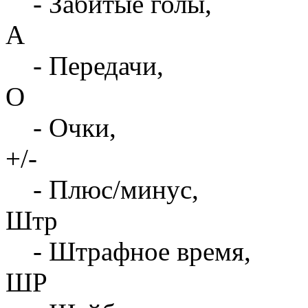
- Забитые голы,
А
- Передачи,
О
- Очки,
+/-
- Плюс/минус,
Штр
- Штрафное время,
ШР