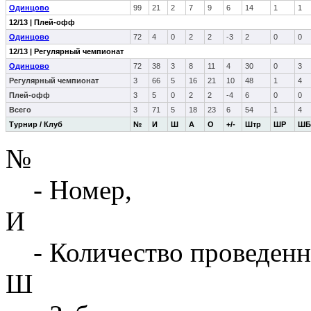
Одинцово
99
21
2
7
9
6
14
1
1
12/13 | Плей-офф
Одинцово
72
4
0
2
2
-3
2
0
0
12/13 | Регулярный чемпионат
Одинцово
72
38
3
8
11
4
30
0
3
Регулярный чемпионат
3
66
5
16
21
10
48
1
4
Плей-офф
3
5
0
2
2
-4
6
0
0
Всего
3
71
5
18
23
6
54
1
4
Турнир / Клуб
№
И
Ш
А
О
+/-
Штр
ШР
ШБ
№
- Номер,
И
- Количество проведенн
Ш