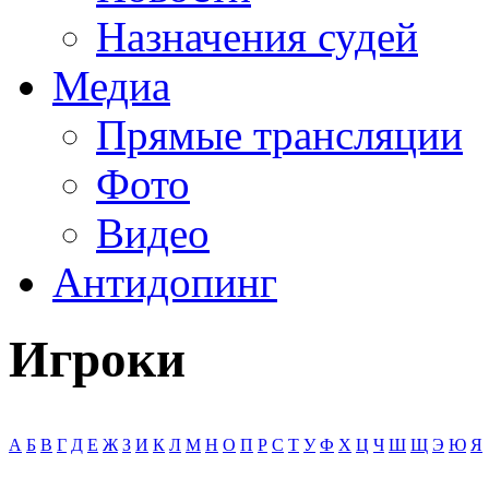
Назначения судей
Медиа
Прямые трансляции
Фото
Видео
Антидопинг
Игроки
А
Б
В
Г
Д
Е
Ж
З
И
К
Л
М
Н
О
П
Р
С
Т
У
Ф
Х
Ц
Ч
Ш
Щ
Э
Ю
Я