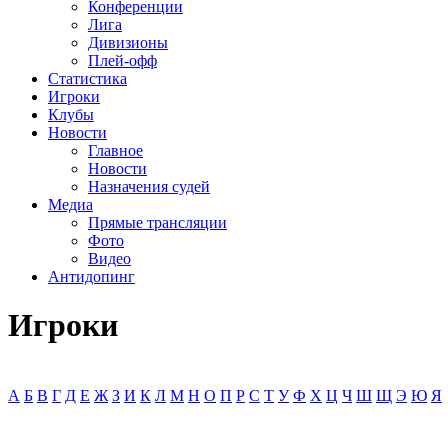
Конференции
Лига
Дивизионы
Плей-офф
Статистика
Игроки
Клубы
Новости
Главное
Новости
Назначения судей
Медиа
Прямые трансляции
Фото
Видео
Антидопинг
Игроки
А
Б
В
Г
Д
Е
Ж
З
И
К
Л
М
Н
О
П
Р
С
Т
У
Ф
Х
Ц
Ч
Ш
Щ
Э
Ю
Я