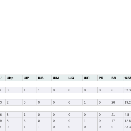
+/-
Штр
ШР
ШБ
ШМ
ШО
ШП
РБ
БВ
%Б
0
0
1
1
0
0
0
0
6
33.3
-3
2
5
0
0
0
1
0
26
19.2
-6
6
1
0
0
0
0
0
21
4.8
-9
8
6
0
0
0
1
0
47
12.8
0
0
1
1
0
0
0
0
6
33.3