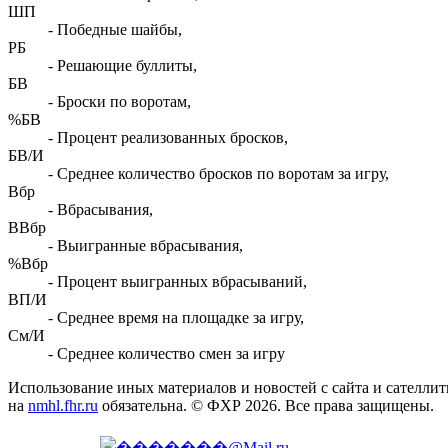
ШП
- Победные шайбы,
РБ
- Решающие буллиты,
БВ
- Броски по воротам,
%БВ
- Процент реализованных бросков,
БВ/И
- Среднее количество бросков по воротам за игру,
Вбр
- Вбрасывания,
ВВбр
- Выигранные вбрасывания,
%Вбр
- Процент выигранных вбрасываний,
ВП/И
- Среднее время на площадке за игру,
См/И
- Среднее количество смен за игру
Использование иных материалов и новостей с сайта и сателли
на
nmhl.fhr.ru
обязательна. © ФХР 2026. Все права защищены.