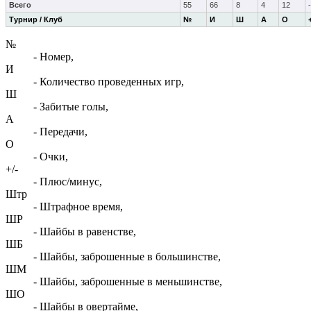
Всего
55
66
8
4
12
Турнир / Клуб
№
И
Ш
А
О
№
- Номер,
И
- Количество проведенных игр,
Ш
- Забитые голы,
А
- Передачи,
О
- Очки,
+/-
- Плюс/минус,
Штр
- Штрафное время,
ШР
- Шайбы в равенстве,
ШБ
- Шайбы, заброшенные в большинстве,
ШМ
- Шайбы, заброшенные в меньшинстве,
ШО
- Шайбы в овертайме,