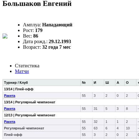
Большаков Евгений
Амплуа:
Нападающий
Рост:
179
Вес:
86
Дата рожд.:
29.12.1993
Возраст:
32 года 7 мес
Статистика
Матчи
Турнир / Клуб
№
И
Ш
А
О
13/14 | Плей-офф
Ракета
55
3
2
0
2
13/14 | Регулярный чемпионат
Ракета
55
31
5
3
8
12/13 | Регулярный чемпионат
Ракета
55
32
1
1
2
Регулярный чемпионат
55
63
6
4
10
Плей-офф
55
3
2
0
2