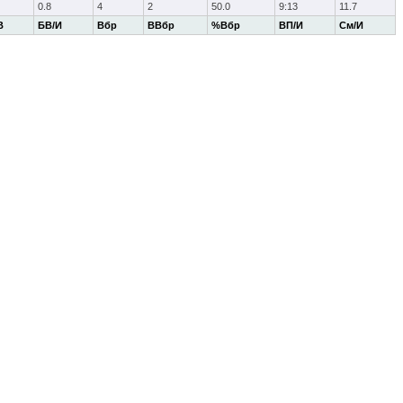
0.8
4
2
50.0
9:13
11.7
В
БВ/И
Вбр
ВВбр
%Вбр
ВП/И
См/И