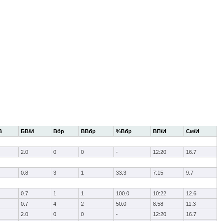
В
БВ/И
Вбр
ВВбр
%Вбр
ВП/И
См/И
2.0
0
0
-
12:20
16.7
0.8
3
1
33.3
7:15
9.7
0.7
1
1
100.0
10:22
12.6
0.7
4
2
50.0
8:58
11.3
2.0
0
0
-
12:20
16.7