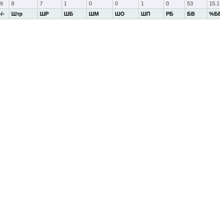
-9
8
7
1
0
0
1
0
53
15.1
+/-
Штр
ШР
ШБ
ШМ
ШО
ШП
РБ
БВ
%Б