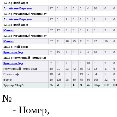
13/14 | Плей-офф
Алтайские Беркуты
77
3
0
0
0
-4
10
0
0
13/14 | Регулярный чемпионат
Алтайские Беркуты
77
6
1
3
4
3
2
1
0
12/13 | Плей-офф
Юниор
57
12
3
3
6
2
6
3
0
12/13 | Регулярный чемпионат
Юниор
57
41
16
25
41
31
42
10
6
11/12 | Плей-офф
Кристалл Бдк
31
15
2
5
7
-2
16
2
0
11/12 | Регулярный чемпионат
Кристалл Бдк
31
6
2
6
8
10
8
2
0
Регулярный чемпионат
10
91
23
42
65
43
72
17
6
Плей-офф
10
34
5
8
13
-7
34
5
0
Всего
10
125
28
50
78
36
106
22
6
Турнир / Клуб
№
И
Ш
А
О
+/-
Штр
ШР
Ш
№
- Номер,