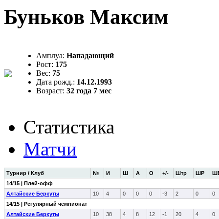
Буньков Максим
Амплуа:
Нападающий
Рост:
175
Вес:
75
Дата рожд.:
14.12.1993
Возраст:
32 года 7 мес
Статистика
Матчи
Турнир / Клуб
№
И
Ш
А
О
+/-
Штр
ШР
Ш
14/15 | Плей-офф
Алтайские Беркуты
10
4
0
0
0
-3
2
0
0
14/15 | Регулярный чемпионат
Алтайские Беркуты
10
38
4
8
12
-1
20
4
0