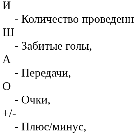
И
- Количество проведенн
Ш
- Забитые голы,
А
- Передачи,
О
- Очки,
+/-
- Плюс/минус,