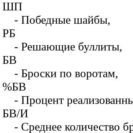
ШП
- Победные шайбы,
РБ
- Решающие буллиты,
БВ
- Броски по воротам,
%БВ
- Процент реализованны
БВ/И
- Среднее количество бр