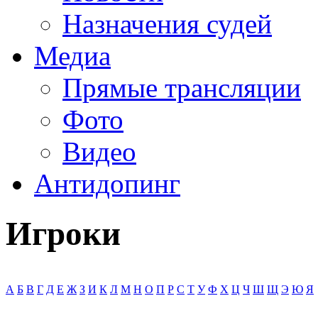
Назначения судей
Медиа
Прямые трансляции
Фото
Видео
Антидопинг
Игроки
А
Б
В
Г
Д
Е
Ж
З
И
К
Л
М
Н
О
П
Р
С
Т
У
Ф
Х
Ц
Ч
Ш
Щ
Э
Ю
Я