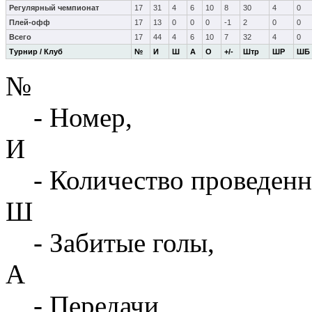
Регулярный чемпионат
17
31
4
6
10
8
30
4
0
Плей-офф
17
13
0
0
0
-1
2
0
0
Всего
17
44
4
6
10
7
32
4
0
Турнир / Клуб
№
И
Ш
А
О
+/-
Штр
ШР
ШБ
№
- Номер,
И
- Количество проведенн
Ш
- Забитые голы,
А
- Передачи,