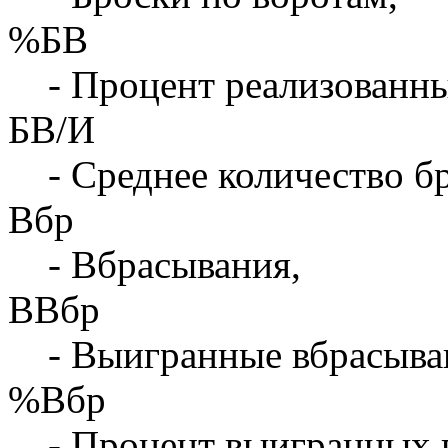
%БВ
- Процент реализованны
БВ/И
- Среднее количество бр
Вбр
- Вбрасывания,
ВВбр
- Выигранные вбрасыва
%Вбр
- Процент выигранных 