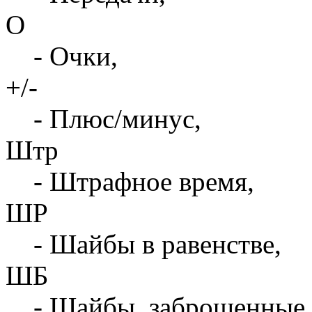
О
- Очки,
+/-
- Плюс/минус,
Штр
- Штрафное время,
ШР
- Шайбы в равенстве,
ШБ
- Шайбы, заброшенные 