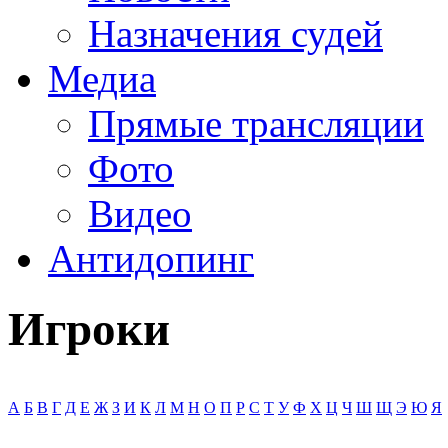
Назначения судей
Медиа
Прямые трансляции
Фото
Видео
Антидопинг
Игроки
А
Б
В
Г
Д
Е
Ж
З
И
К
Л
М
Н
О
П
Р
С
Т
У
Ф
Х
Ц
Ч
Ш
Щ
Э
Ю
Я