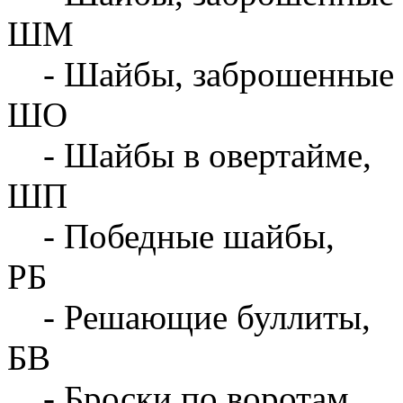
ШМ
- Шайбы, заброшенные 
ШО
- Шайбы в овертайме,
ШП
- Победные шайбы,
РБ
- Решающие буллиты,
БВ
- Броски по воротам,