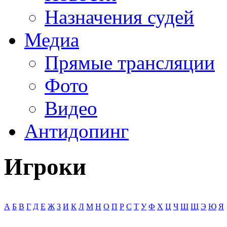
Назначения судей
Медиа
Прямые трансляции
Фото
Видео
Антидопинг
Игроки
А
Б
В
Г
Д
Е
Ж
З
И
К
Л
М
Н
О
П
Р
С
Т
У
Ф
Х
Ц
Ч
Ш
Щ
Э
Ю
Я