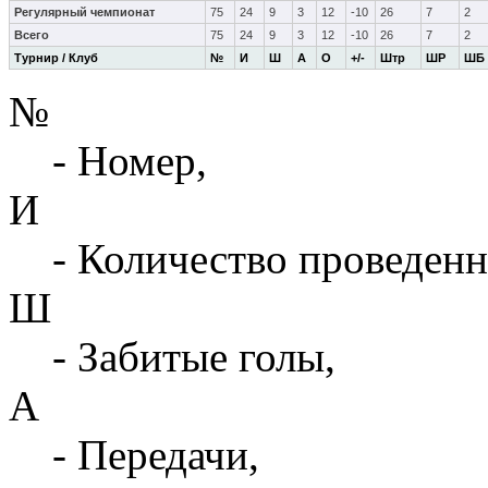
Регулярный чемпионат
75
24
9
3
12
-10
26
7
2
Всего
75
24
9
3
12
-10
26
7
2
Турнир / Клуб
№
И
Ш
А
О
+/-
Штр
ШР
ШБ
№
- Номер,
И
- Количество проведенн
Ш
- Забитые голы,
А
- Передачи,