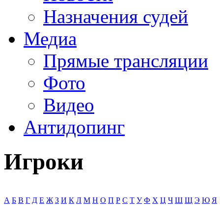
Назначения судей
Медиа
Прямые трансляции
Фото
Видео
Антидопинг
Игроки
А
Б
В
Г
Д
Е
Ж
З
И
К
Л
М
Н
О
П
Р
С
Т
У
Ф
Х
Ц
Ч
Ш
Щ
Э
Ю
Я