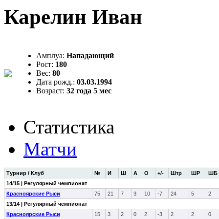
Карелин Иван
Амплуа:
Нападающий
Рост:
180
Вес:
80
Дата рожд.:
03.03.1994
Возраст:
32 года 5 мес
Статистика
Матчи
Турнир / Клуб
№
И
Ш
А
О
+/-
Штр
ШР
ШБ
14/15 | Регулярный чемпионат
Красноярские Рыси
75
21
7
3
10
-7
24
5
2
13/14 | Регулярный чемпионат
Красноярские Рыси
15
3
2
0
2
-3
2
2
0