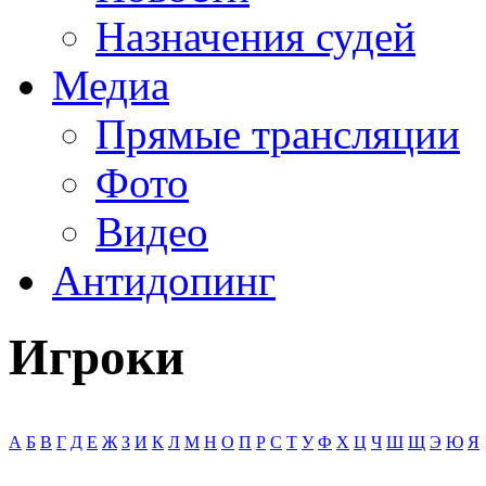
Назначения судей
Медиа
Прямые трансляции
Фото
Видео
Антидопинг
Игроки
А
Б
В
Г
Д
Е
Ж
З
И
К
Л
М
Н
О
П
Р
С
Т
У
Ф
Х
Ц
Ч
Ш
Щ
Э
Ю
Я