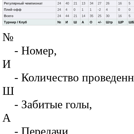
Регулярный чемпионат
24
40
21
13
34
27
26
16
5
Плей-офф
24
4
0
1
1
-2
4
0
0
Всего
24
44
21
14
35
25
30
16
5
Турнир / Клуб
№
И
Ш
А
О
+/-
Штр
ШР
Ш
№
- Номер,
И
- Количество проведенн
Ш
- Забитые голы,
А
- Передачи,