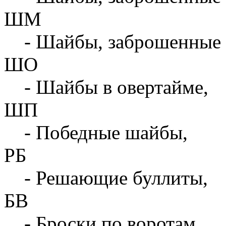
ШМ
- Шайбы, заброшенные 
ШО
- Шайбы в овертайме,
ШП
- Победные шайбы,
РБ
- Решающие буллиты,
БВ
- Броски по воротам,