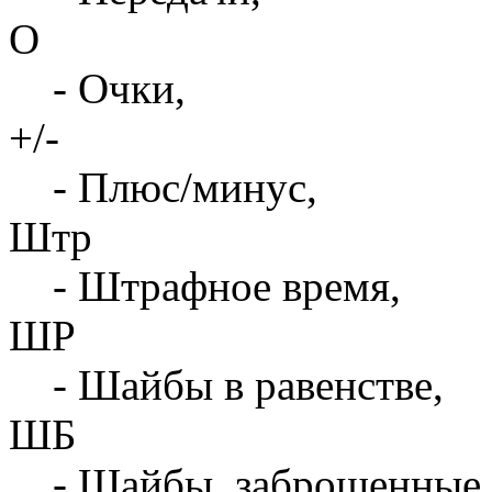
О
- Очки,
+/-
- Плюс/минус,
Штр
- Штрафное время,
ШР
- Шайбы в равенстве,
ШБ
- Шайбы, заброшенные 