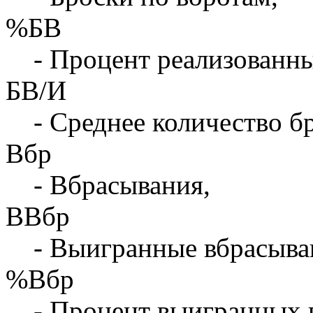
%БВ
- Процент реализованны
БВ/И
- Среднее количество бр
Вбр
- Вбрасывания,
ВВбр
- Выигранные вбрасыва
%Вбр
- Процент выигранных 