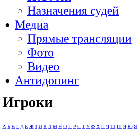
Назначения судей
Медиа
Прямые трансляции
Фото
Видео
Антидопинг
Игроки
А
Б
В
Г
Д
Е
Ж
З
И
К
Л
М
Н
О
П
Р
С
Т
У
Ф
Х
Ц
Ч
Ш
Щ
Э
Ю
Я