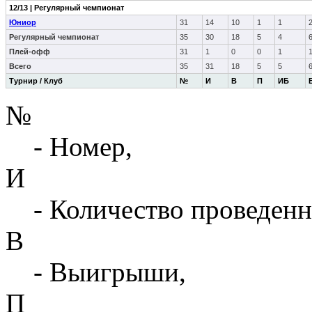
12/13 | Регулярный чемпионат
Юниор
31
14
10
1
1
Регулярный чемпионат
35
30
18
5
4
Плей-офф
31
1
0
0
1
Всего
35
31
18
5
5
Турнир / Клуб
№
И
В
П
ИБ
№
- Номер,
И
- Количество проведенн
В
- Выигрыши,
П