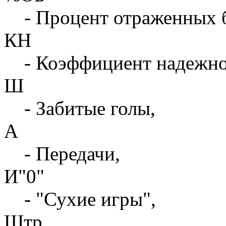
- Процент отраженных 
КН
- Коэффициент надежн
Ш
- Забитые голы,
А
- Передачи,
И"0"
- "Сухие игры",
Штр