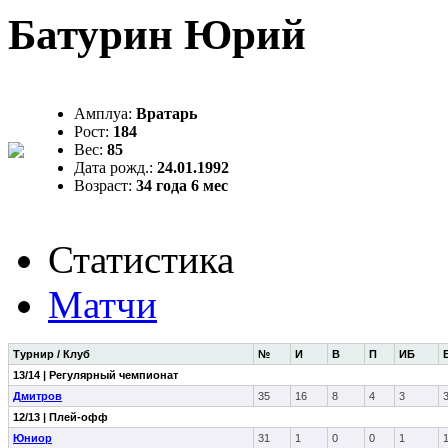
Батурин Юрий
Амплуа:
Вратарь
Рост:
184
Вес:
85
Дата рожд.:
24.01.1992
Возраст:
34 года 6 мес
Статистика
Матчи
Турнир / Клуб
№
И
В
П
ИБ
13/14 | Регулярный чемпионат
Дмитров
35
16
8
4
3
12/13 | Плей-офф
Юниор
31
1
0
0
1