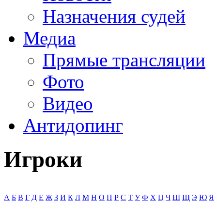
Назначения судей
Медиа
Прямые трансляции
Фото
Видео
Антидопинг
Игроки
А
Б
В
Г
Д
Е
Ж
З
И
К
Л
М
Н
О
П
Р
С
Т
У
Ф
Х
Ц
Ч
Ш
Щ
Э
Ю
Я