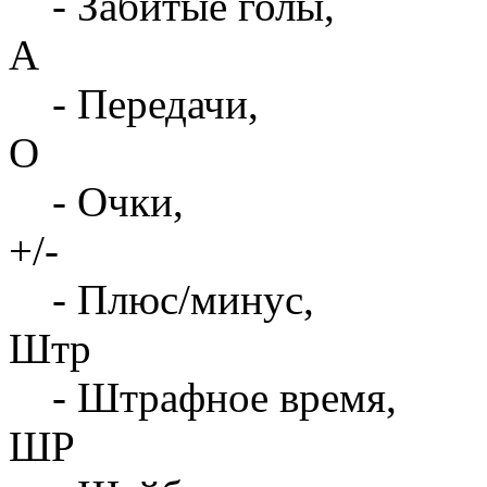
- Забитые голы,
А
- Передачи,
О
- Очки,
+/-
- Плюс/минус,
Штр
- Штрафное время,
ШР