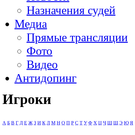
Назначения судей
Медиа
Прямые трансляции
Фото
Видео
Антидопинг
Игроки
А
Б
В
Г
Д
Е
Ж
З
И
К
Л
М
Н
О
П
Р
С
Т
У
Ф
Х
Ц
Ч
Ш
Щ
Э
Ю
Я