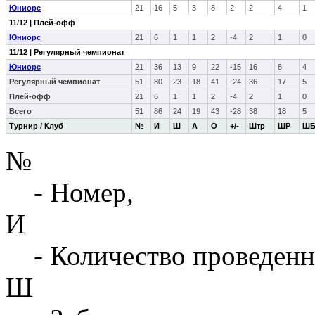
Юниорс
21
16
5
3
8
2
2
4
1
11/12 | Плей-офф
Юниорс
21
6
1
1
2
-4
2
1
0
11/12 | Регулярный чемпионат
Юниорс
21
36
13
9
22
-15
16
8
4
Регулярный чемпионат
51
80
23
18
41
-24
36
17
5
Плей-офф
21
6
1
1
2
-4
2
1
0
Всего
51
86
24
19
43
-28
38
18
5
Турнир / Клуб
№
И
Ш
А
О
+/-
Штр
ШР
Ш
№
- Номер,
И
- Количество проведенн
Ш