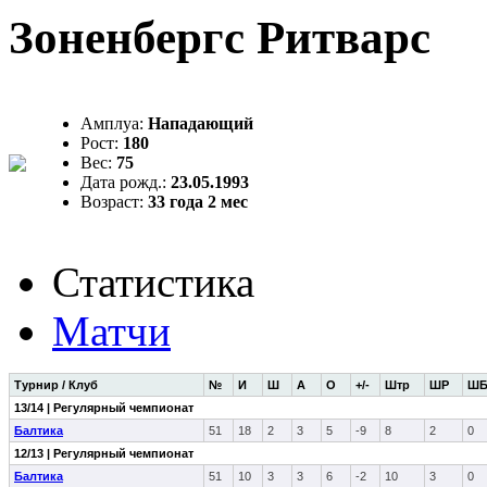
Зоненбергс Ритварс
Амплуа:
Нападающий
Рост:
180
Вес:
75
Дата рожд.:
23.05.1993
Возраст:
33 года 2 мес
Статистика
Матчи
Турнир / Клуб
№
И
Ш
А
О
+/-
Штр
ШР
Ш
13/14 | Регулярный чемпионат
Балтика
51
18
2
3
5
-9
8
2
0
12/13 | Регулярный чемпионат
Балтика
51
10
3
3
6
-2
10
3
0