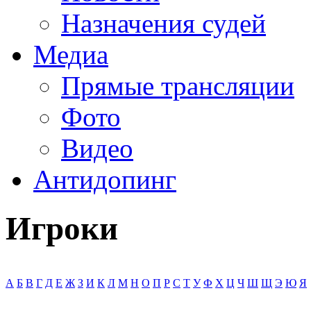
Назначения судей
Медиа
Прямые трансляции
Фото
Видео
Антидопинг
Игроки
А
Б
В
Г
Д
Е
Ж
З
И
К
Л
М
Н
О
П
Р
С
Т
У
Ф
Х
Ц
Ч
Ш
Щ
Э
Ю
Я