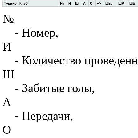
Турнир / Клуб
№
И
Ш
А
О
+/-
Штр
ШР
ШБ
№
- Номер,
И
- Количество проведенн
Ш
- Забитые голы,
А
- Передачи,
О