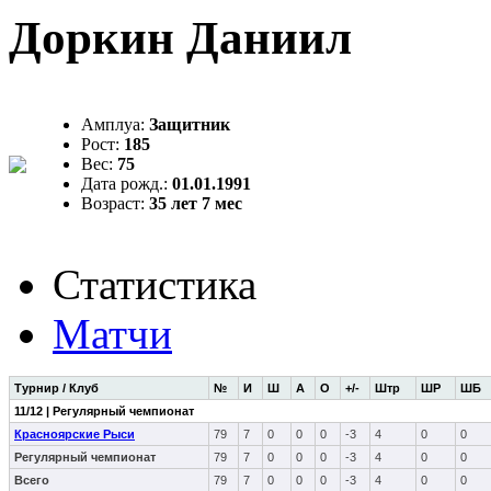
Доркин Даниил
Амплуа:
Защитник
Рост:
185
Вес:
75
Дата рожд.:
01.01.1991
Возраст:
35 лет 7 мес
Статистика
Матчи
Турнир / Клуб
№
И
Ш
А
О
+/-
Штр
ШР
ШБ
11/12 | Регулярный чемпионат
Красноярские Рыси
79
7
0
0
0
-3
4
0
0
Регулярный чемпионат
79
7
0
0
0
-3
4
0
0
Всего
79
7
0
0
0
-3
4
0
0