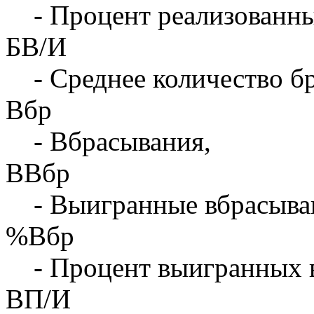
- Процент реализованны
БВ/И
- Среднее количество бр
Вбр
- Вбрасывания,
ВВбр
- Выигранные вбрасыва
%Вбр
- Процент выигранных 
ВП/И