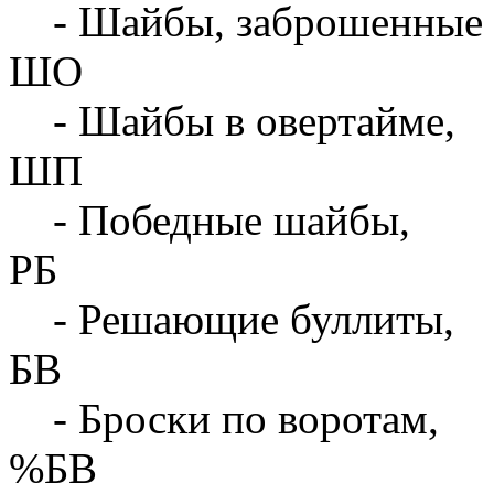
- Шайбы, заброшенные 
ШО
- Шайбы в овертайме,
ШП
- Победные шайбы,
РБ
- Решающие буллиты,
БВ
- Броски по воротам,
%БВ