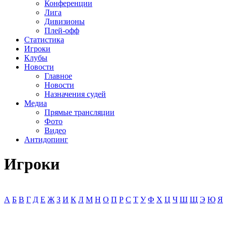
Конференции
Лига
Дивизионы
Плей-офф
Статистика
Игроки
Клубы
Новости
Главное
Новости
Назначения судей
Медиа
Прямые трансляции
Фото
Видео
Антидопинг
Игроки
А
Б
В
Г
Д
Е
Ж
З
И
К
Л
М
Н
О
П
Р
С
Т
У
Ф
Х
Ц
Ч
Ш
Щ
Э
Ю
Я