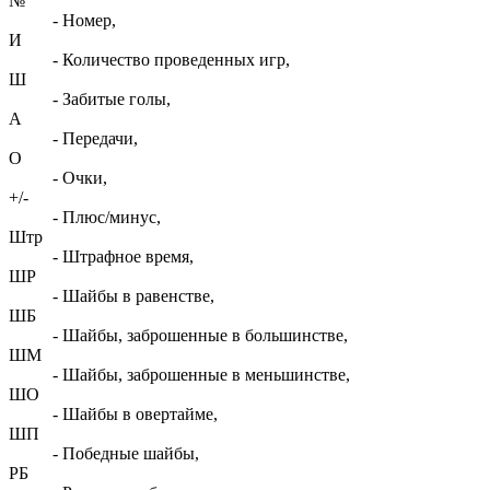
№
- Номер,
И
- Количество проведенных игр,
Ш
- Забитые голы,
А
- Передачи,
О
- Очки,
+/-
- Плюс/минус,
Штр
- Штрафное время,
ШР
- Шайбы в равенстве,
ШБ
- Шайбы, заброшенные в большинстве,
ШМ
- Шайбы, заброшенные в меньшинстве,
ШО
- Шайбы в овертайме,
ШП
- Победные шайбы,
РБ