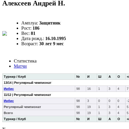
Алексеев Андрей Н.
Амплуа:
Защитник
Рост:
186
Вес:
81
Дата рожд.:
16.10.1995
Возраст:
30 лет 9 мес
Статистика
Матчи
Турнир / Клуб
№
И
Ш
А
О
+
13/14 | Регулярный чемпионат
Ирбис
98
16
1
3
4
7
11/12 | Регулярный чемпионат
Ирбис
98
3
0
0
0
-
Регулярный чемпионат
98
19
1
3
4
5
Всего
98
19
1
3
4
5
Турнир / Клуб
№
И
Ш
А
О
+