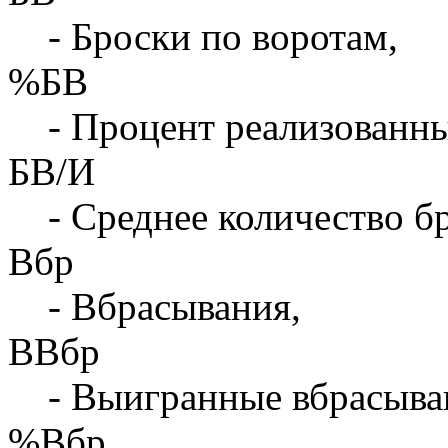
- Броски по воротам,
%БВ
- Процент реализованны
БВ/И
- Среднее количество бр
Вбр
- Вбрасывания,
ВВбр
- Выигранные вбрасыва
%Вбр