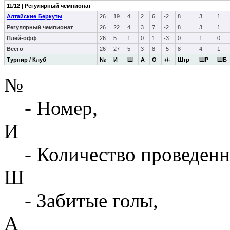
11/12 | Регулярный чемпионат
Алтайские Беркуты
26
19
4
2
6
-2
8
3
1
Регулярный чемпионат
26
22
4
3
7
-2
8
3
1
Плей-офф
26
5
1
0
1
-3
0
1
0
Всего
26
27
5
3
8
-5
8
4
1
Турнир / Клуб
№
И
Ш
А
О
+/-
Штр
ШР
ШБ
№
- Номер,
И
- Количество проведенн
Ш
- Забитые голы,
А