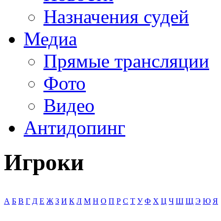
Назначения судей
Медиа
Прямые трансляции
Фото
Видео
Антидопинг
Игроки
А
Б
В
Г
Д
Е
Ж
З
И
К
Л
М
Н
О
П
Р
С
Т
У
Ф
Х
Ц
Ч
Ш
Щ
Э
Ю
Я