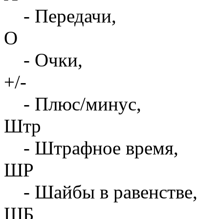
- Передачи,
О
- Очки,
+/-
- Плюс/минус,
Штр
- Штрафное время,
ШР
- Шайбы в равенстве,
ШБ