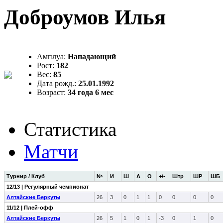
Доброумов Илья
Амплуа:
Нападающий
Рост:
182
Вес:
85
Дата рожд.:
25.01.1992
Возраст:
34 года 6 мес
Статистика
Матчи
Турнир / Клуб
№
И
Ш
А
О
+/-
Штр
ШР
ШБ
12/13 | Регулярный чемпионат
Алтайские Беркуты
26
3
0
1
1
0
0
0
0
11/12 | Плей-офф
Алтайские Беркуты
26
5
1
0
1
-3
0
1
0