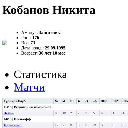
Кобанов Никита
Амплуа:
Защитник
Рост:
176
Вес:
73
Дата рожд.:
29.09.1995
Возраст:
30 лет 10 мес
Статистика
Матчи
Турнир / Клуб
№
И
Ш
А
О
+/-
Штр
ШР
ШБ
15/16 | Регулярный чемпионат
Челны
95
18
2
7
9
5
6
1
1
14/15 | Плей-офф
Жальгирис
17
2
0
0
0
-3
0
0
0