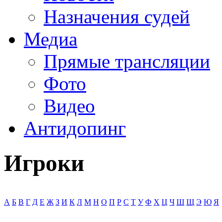
Назначения судей
Медиа
Прямые трансляции
Фото
Видео
Антидопинг
Игроки
А
Б
В
Г
Д
Е
Ж
З
И
К
Л
М
Н
О
П
Р
С
Т
У
Ф
Х
Ц
Ч
Ш
Щ
Э
Ю
Я