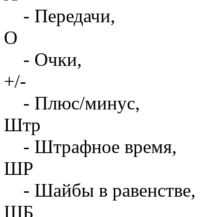
- Передачи,
О
- Очки,
+/-
- Плюс/минус,
Штр
- Штрафное время,
ШР
- Шайбы в равенстве,
ШБ