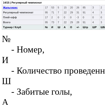
14/15 | Регулярный чемпионат
Жальгирис
17
53
5
15
20
26
85
3
2
Регулярный чемпионат
95
71
7
22
29
31
91
4
3
Плей-офф
17
2
0
0
0
-3
0
0
0
Всего
95
73
7
22
29
28
91
4
3
Турнир / Клуб
№
И
Ш
А
О
+/-
Штр
ШР
ШБ
№
- Номер,
И
- Количество проведенн
Ш
- Забитые голы,
А