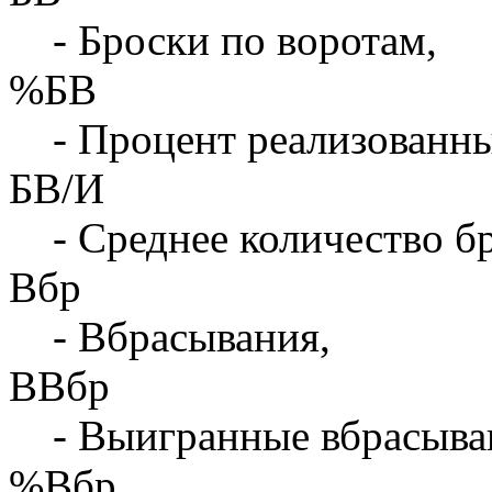
- Броски по воротам,
%БВ
- Процент реализованны
БВ/И
- Среднее количество бр
Вбр
- Вбрасывания,
ВВбр
- Выигранные вбрасыва
%Вбр