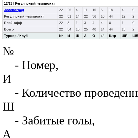
12/13 | Регулярный чемпионат
Зеленоград
22
26
4
11
15
6
18
4
0
Регулярный чемпионат
22
51
14
22
36
10
44
12
2
Плей-офф
22
3
1
3
4
4
0
1
0
Всего
22
54
15
25
40
14
44
13
2
Турнир / Клуб
№
И
Ш
А
О
+/-
Штр
ШР
Ш
№
- Номер,
И
- Количество проведенн
Ш
- Забитые голы,
А