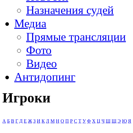
Назначения судей
Медиа
Прямые трансляции
Фото
Видео
Антидопинг
Игроки
А
Б
В
Г
Д
Е
Ж
З
И
К
Л
М
Н
О
П
Р
С
Т
У
Ф
Х
Ц
Ч
Ш
Щ
Э
Ю
Я