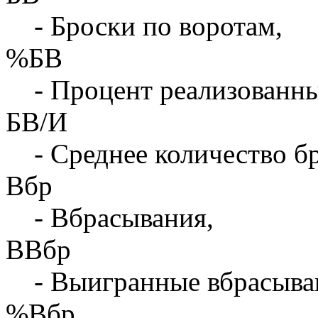
- Броски по воротам,
%БВ
- Процент реализованны
БВ/И
- Среднее количество бр
Вбр
- Вбрасывания,
ВВбр
- Выигранные вбрасыва
%Вбр