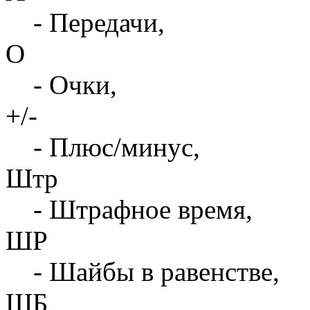
- Передачи,
О
- Очки,
+/-
- Плюс/минус,
Штр
- Штрафное время,
ШР
- Шайбы в равенстве,
ШБ