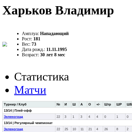
Харьков Владимир
Амплуа:
Нападающий
Рост:
181
Вес:
73
Дата рожд.:
11.11.1995
Возраст:
30 лет 8 мес
Статистика
Матчи
Турнир / Клуб
№
И
Ш
А
О
+/-
Штр
ШР
Ш
13/14 | Плей-офф
Зеленоград
22
3
1
3
4
4
0
1
0
13/14 | Регулярный чемпионат
Зеленоград
22
25
10
11
21
4
26
8
2