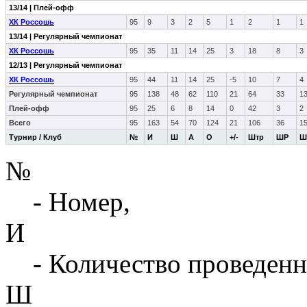
13/14 | Плей-офф
ХК Россошь
95
9
3
2
5
1
2
1
1
13/14 | Регулярный чемпионат
ХК Россошь
95
35
11
14
25
3
18
8
3
12/13 | Регулярный чемпионат
ХК Россошь
95
44
11
14
25
-5
10
7
4
Регулярный чемпионат
95
138
48
62
110
21
64
33
1
Плей-офф
95
25
6
8
14
0
42
3
2
Всего
95
163
54
70
124
21
106
36
1
Турнир / Клуб
№
И
Ш
А
О
+/-
Штр
ШР
Ш
№
- Номер,
И
- Количество проведенн
Ш