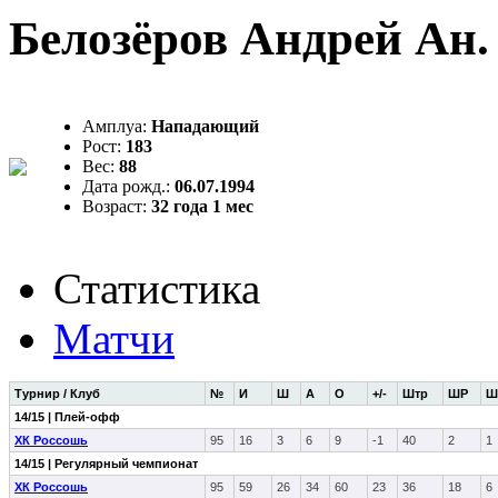
Белозёров Андрей Ан.
Амплуа:
Нападающий
Рост:
183
Вес:
88
Дата рожд.:
06.07.1994
Возраст:
32 года 1 мес
Статистика
Матчи
Турнир / Клуб
№
И
Ш
А
О
+/-
Штр
ШР
Ш
14/15 | Плей-офф
ХК Россошь
95
16
3
6
9
-1
40
2
1
14/15 | Регулярный чемпионат
ХК Россошь
95
59
26
34
60
23
36
18
6