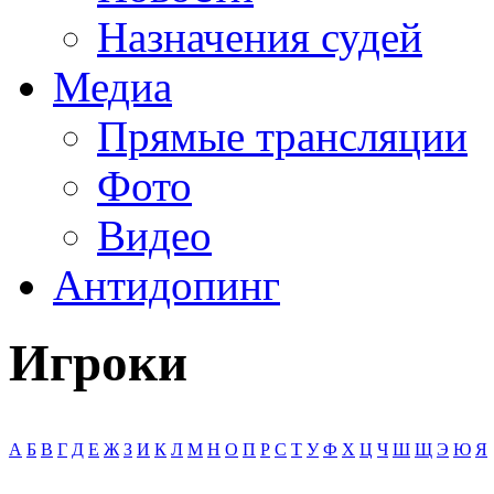
Назначения судей
Медиа
Прямые трансляции
Фото
Видео
Антидопинг
Игроки
А
Б
В
Г
Д
Е
Ж
З
И
К
Л
М
Н
О
П
Р
С
Т
У
Ф
Х
Ц
Ч
Ш
Щ
Э
Ю
Я