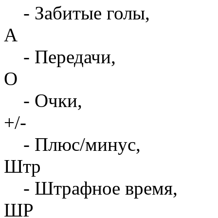
- Забитые голы,
А
- Передачи,
О
- Очки,
+/-
- Плюс/минус,
Штр
- Штрафное время,
ШР