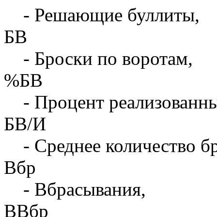
- Решающие буллиты,
БВ
- Броски по воротам,
%БВ
- Процент реализованны
БВ/И
- Среднее количество бр
Вбр
- Вбрасывания,
ВВбр