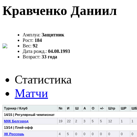
Кравченко Даниил
Амплуа:
Защитник
Рост:
184
Вес:
92
Дата рожд.:
04.08.1993
Возраст:
33 года
Статистика
Матчи
Турнир / Клуб
№
И
Ш
А
О
+/-
Штр
ШР
Ш
14/15 | Регулярный чемпионат
МХК Белгород
19
22
2
3
5
5
12
1
1
13/14 | Плей-офф
ХК Россошь
4
5
0
0
0
0
0
0
0