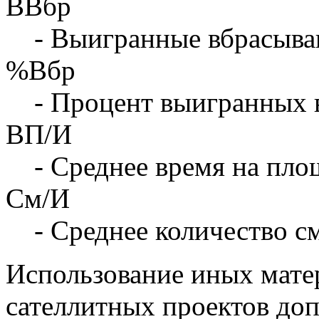
ВВбр
- Выигранные вбрасыва
%Вбр
- Процент выигранных 
ВП/И
- Среднее время на площ
См/И
- Среднее количество с
Использование иных матер
сателлитных проектов доп