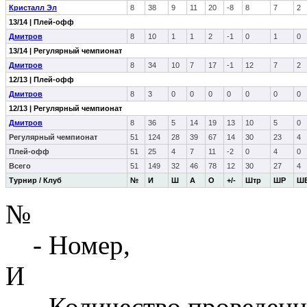
Кристалл Эл
8
38
9
11
20
-8
8
7
2
13/14 | Плей-офф
Дмитров
8
10
1
1
2
-1
0
1
0
13/14 | Регулярный чемпионат
Дмитров
8
34
10
7
17
-1
12
7
2
12/13 | Плей-офф
Дмитров
8
3
0
0
0
0
0
0
0
12/13 | Регулярный чемпионат
Дмитров
8
36
5
14
19
13
10
5
0
Регулярный чемпионат
51
124
28
39
67
14
30
23
4
Плей-офф
51
25
4
7
11
-2
0
4
0
Всего
51
149
32
46
78
12
30
27
4
Турнир / Клуб
№
И
Ш
А
О
+/-
Штр
ШР
Ш
№
- Номер,
И
- Количество проведенн