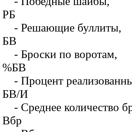
- Победные шайбы,
РБ
- Решающие буллиты,
БВ
- Броски по воротам,
%БВ
- Процент реализованны
БВ/И
- Среднее количество бр
Вбр