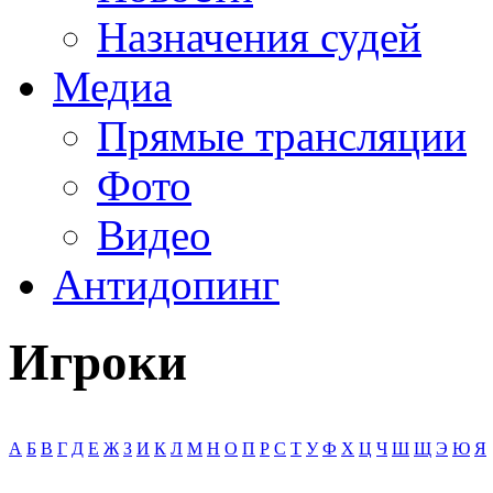
Назначения судей
Медиа
Прямые трансляции
Фото
Видео
Антидопинг
Игроки
А
Б
В
Г
Д
Е
Ж
З
И
К
Л
М
Н
О
П
Р
С
Т
У
Ф
Х
Ц
Ч
Ш
Щ
Э
Ю
Я