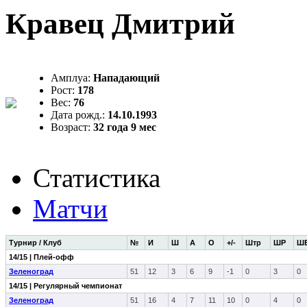
Кравец Дмитрий
Амплуа:
Нападающий
Рост:
178
Вес:
76
Дата рожд.:
14.10.1993
Возраст:
32 года 9 мес
Статистика
Матчи
Турнир / Клуб
№
И
Ш
А
О
+/-
Штр
ШР
Ш
14/15 | Плей-офф
Зеленоград
51
12
3
6
9
-1
0
3
0
14/15 | Регулярный чемпионат
Зеленоград
51
16
4
7
11
10
0
4
0