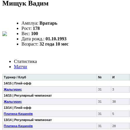
Мищук Вадим
Амплуа:
Вратарь
Рост:
178
Вес:
100
Дата рожд.:
01.10.1993
Возраст:
32 года 10 мес
Статистика
Матчи
Турнир / Клуб
№
И
14/15 | Плей-офф
Жальгирис
31
3
14/15 | Регулярный чемпионат
Жальгирис
31
38
13/14 | Плей-офф
Платина-Кишинёв
31
5
13/14 | Регулярный чемпионат
Платина-Кишинёв
31
28