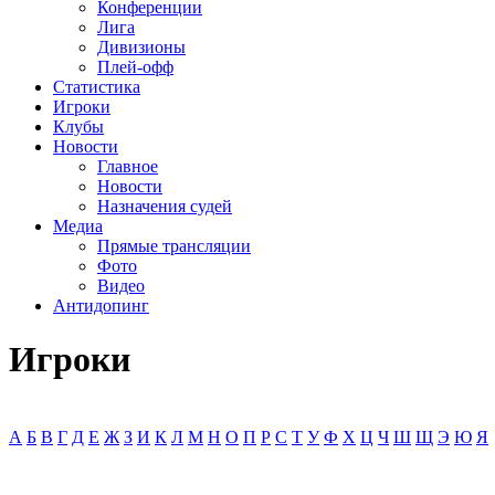
Конференции
Лига
Дивизионы
Плей-офф
Статистика
Игроки
Клубы
Новости
Главное
Новости
Назначения судей
Медиа
Прямые трансляции
Фото
Видео
Антидопинг
Игроки
А
Б
В
Г
Д
Е
Ж
З
И
К
Л
М
Н
О
П
Р
С
Т
У
Ф
Х
Ц
Ч
Ш
Щ
Э
Ю
Я