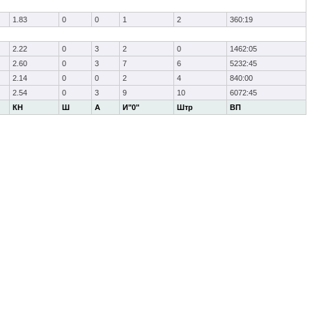
1.83
0
0
1
2
360:19
2.22
0
3
2
0
1462:05
2.60
0
3
7
6
5232:45
2.14
0
0
2
4
840:00
2.54
0
3
9
10
6072:45
КН
Ш
А
И"0"
Штр
ВП