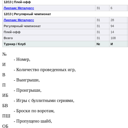
12/13 | Плей-офф
Лиепаяс Металургс
31
6
12/13 | Регулярный чемпионат
Лиепаяс Металургс
31
28
Регулярный чемпионат
31
94
Плей-офф
31
14
Всего
31
108
Турнир / Клуб
№
И
№
- Номер,
И
- Количество проведенных игр,
В
- Выигрыши,
П
- Проигрыши,
ИБ
- Игры с буллитными сериями,
БВ
- Броски по воротам,
ПШ
- Пропущено шайб,
ОБ