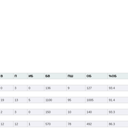
В
П
ИБ
БВ
ПШ
ОБ
%ОБ
0
3
0
136
9
127
93.4
19
13
5
1100
95
1005
91.4
2
3
0
150
10
140
93.3
12
12
1
570
78
492
86.3