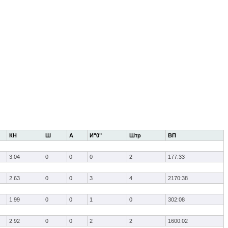
КН
Ш
А
И"0"
Штр
ВП
3.04
0
0
0
2
177:33
2.63
0
0
3
4
2170:38
1.99
0
0
1
0
302:08
2.92
0
0
2
2
1600:02