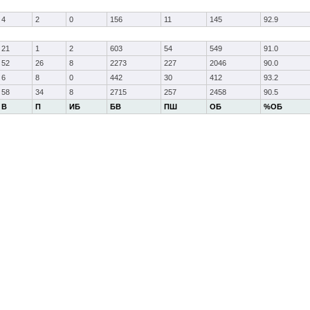
4
2
0
156
11
145
92.9
21
1
2
603
54
549
91.0
52
26
8
2273
227
2046
90.0
6
8
0
442
30
412
93.2
58
34
8
2715
257
2458
90.5
В
П
ИБ
БВ
ПШ
ОБ
%ОБ