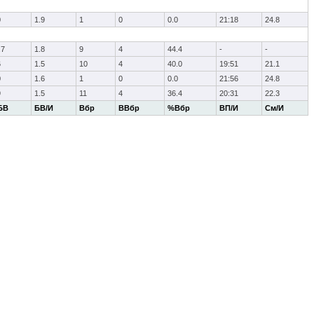
0
1.9
1
0
0.0
21:18
24.8
.7
1.8
9
4
44.4
-
-
6
1.5
10
4
40.0
19:51
21.1
0
1.6
1
0
0.0
21:56
24.8
9
1.5
11
4
36.4
20:31
22.3
БВ
БВ/И
Вбр
ВВбр
%Вбр
ВП/И
См/И