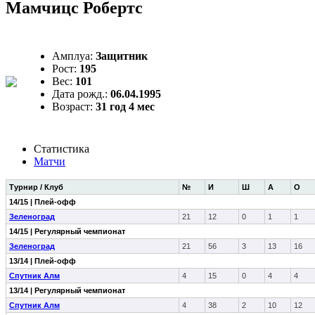
Мамчицс Робертс
Амплуа:
Защитник
Рост:
195
Вес:
101
Дата рожд.:
06.04.1995
Возраст:
31 год 4 мес
Статистика
Матчи
Турнир / Клуб
№
И
Ш
А
О
14/15 | Плей-офф
Зеленоград
21
12
0
1
1
14/15 | Регулярный чемпионат
Зеленоград
21
56
3
13
16
13/14 | Плей-офф
Спутник Алм
4
15
0
4
4
13/14 | Регулярный чемпионат
Спутник Алм
4
38
2
10
12