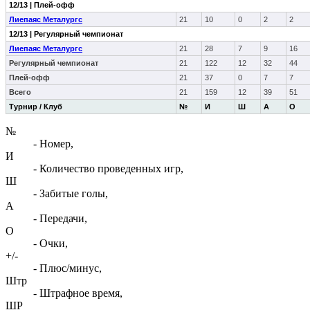
12/13 | Плей-офф
Лиепаяс Металургс
21
10
0
2
2
12/13 | Регулярный чемпионат
Лиепаяс Металургс
21
28
7
9
16
Регулярный чемпионат
21
122
12
32
44
Плей-офф
21
37
0
7
7
Всего
21
159
12
39
51
Турнир / Клуб
№
И
Ш
А
О
№
- Номер,
И
- Количество проведенных игр,
Ш
- Забитые голы,
А
- Передачи,
О
- Очки,
+/-
- Плюс/минус,
Штр
- Штрафное время,
ШР