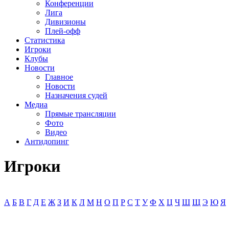
Конференции
Лига
Дивизионы
Плей-офф
Статистика
Игроки
Клубы
Новости
Главное
Новости
Назначения судей
Медиа
Прямые трансляции
Фото
Видео
Антидопинг
Игроки
А
Б
В
Г
Д
Е
Ж
З
И
К
Л
М
Н
О
П
Р
С
Т
У
Ф
Х
Ц
Ч
Ш
Щ
Э
Ю
Я