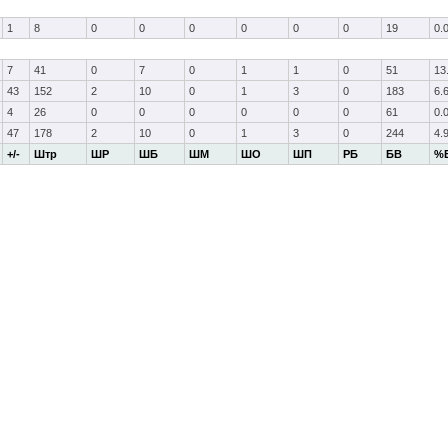
1
8
0
0
0
0
0
0
19
0.
7
41
0
7
0
1
1
0
51
13
43
152
2
10
0
1
3
0
183
6.
4
26
0
0
0
0
0
0
61
0.
47
178
2
10
0
1
3
0
244
4.
+/-
Штр
ШР
ШБ
ШМ
ШО
ШП
РБ
БВ
%