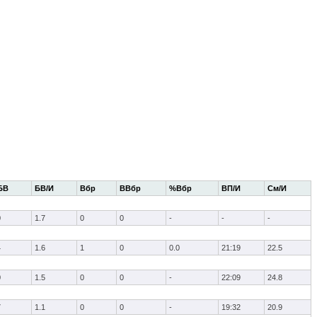
БВ
БВ/И
Вбр
ВВбр
%Вбр
ВП/И
См/И
0
1.7
0
0
-
-
-
4
1.6
1
0
0.0
21:19
22.5
0
1.5
0
0
-
22:09
24.8
7
1.1
0
0
-
19:32
20.9