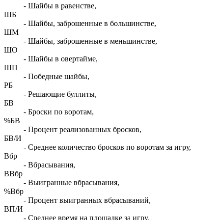
- Шайбы в равенстве,
ШБ
- Шайбы, заброшенные в большинстве,
ШМ
- Шайбы, заброшенные в меньшинстве,
ШО
- Шайбы в овертайме,
ШП
- Победные шайбы,
РБ
- Решающие буллиты,
БВ
- Броски по воротам,
%БВ
- Процент реализованных бросков,
БВ/И
- Среднее количество бросков по воротам за игру,
Вбр
- Вбрасывания,
ВВбр
- Выигранные вбрасывания,
%Вбр
- Процент выигранных вбрасываний,
ВП/И
- Среднее время на площадке за игру,