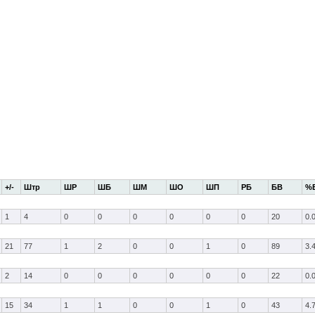
+/-
Штр
ШР
ШБ
ШМ
ШО
ШП
РБ
БВ
%
1
4
0
0
0
0
0
0
20
0.
21
77
1
2
0
0
1
0
89
3.
2
14
0
0
0
0
0
0
22
0.
15
34
1
1
0
0
1
0
43
4.