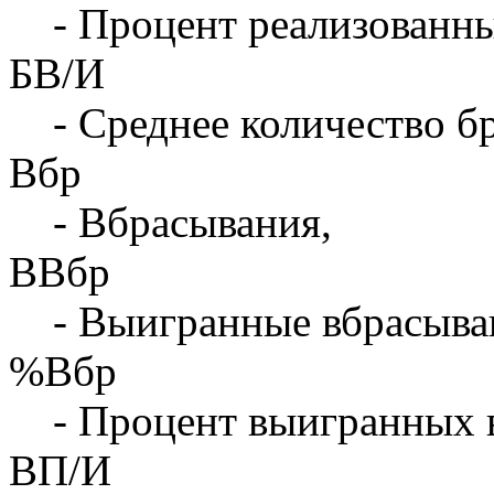
- Процент реализованны
БВ/И
- Среднее количество бр
Вбр
- Вбрасывания,
ВВбр
- Выигранные вбрасыва
%Вбр
- Процент выигранных 
ВП/И