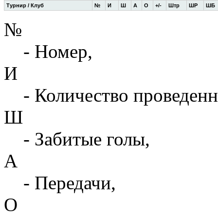
Турнир / Клуб
№
И
Ш
А
О
+/-
Штр
ШР
ШБ
№
- Номер,
И
- Количество проведенн
Ш
- Забитые голы,
А
- Передачи,
О