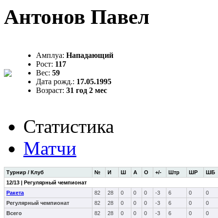
Антонов Павел
Амплуа:
Нападающий
Рост:
117
Вес:
59
Дата рожд.:
17.05.1995
Возраст:
31 год 2 мес
Статистика
Матчи
Турнир / Клуб
№
И
Ш
А
О
+/-
Штр
ШР
ШБ
12/13 | Регулярный чемпионат
Ракета
82
28
0
0
0
-3
6
0
0
Регулярный чемпионат
82
28
0
0
0
-3
6
0
0
Всего
82
28
0
0
0
-3
6
0
0