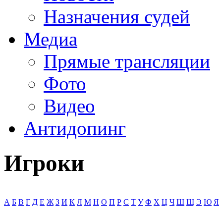
Назначения судей
Медиа
Прямые трансляции
Фото
Видео
Антидопинг
Игроки
А
Б
В
Г
Д
Е
Ж
З
И
К
Л
М
Н
О
П
Р
С
Т
У
Ф
Х
Ц
Ч
Ш
Щ
Э
Ю
Я