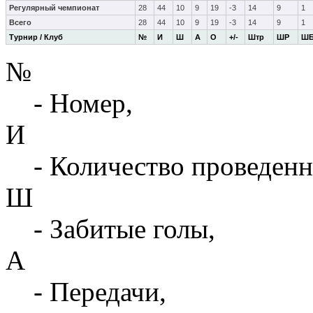
Регулярный чемпионат
28
44
10
9
19
-3
14
9
1
Всего
28
44
10
9
19
-3
14
9
1
Турнир / Клуб
№
И
Ш
А
О
+/-
Штр
ШР
Ш
№
- Номер,
И
- Количество проведенн
Ш
- Забитые голы,
А
- Передачи,