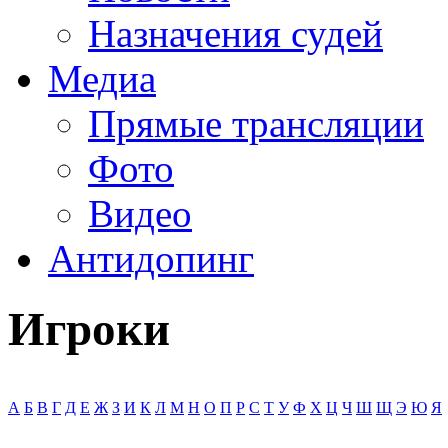
Назначения судей
Медиа
Прямые трансляции
Фото
Видео
Антидопинг
Игроки
А
Б
В
Г
Д
Е
Ж
З
И
К
Л
М
Н
О
П
Р
С
Т
У
Ф
Х
Ц
Ч
Ш
Щ
Э
Ю
Я