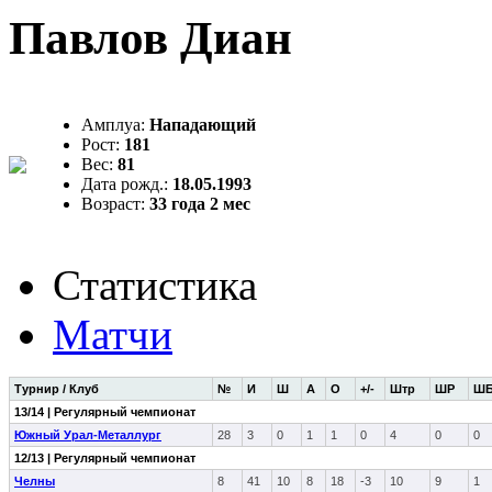
Павлов Диан
Амплуа:
Нападающий
Рост:
181
Вес:
81
Дата рожд.:
18.05.1993
Возраст:
33 года 2 мес
Статистика
Матчи
Турнир / Клуб
№
И
Ш
А
О
+/-
Штр
ШР
Ш
13/14 | Регулярный чемпионат
Южный Урал-Металлург
28
3
0
1
1
0
4
0
0
12/13 | Регулярный чемпионат
Челны
8
41
10
8
18
-3
10
9
1