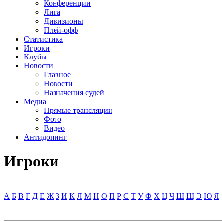
Конференции
Лига
Дивизионы
Плей-офф
Статистика
Игроки
Клубы
Новости
Главное
Новости
Назначения судей
Медиа
Прямые трансляции
Фото
Видео
Антидопинг
Игроки
А
Б
В
Г
Д
Е
Ж
З
И
К
Л
М
Н
О
П
Р
С
Т
У
Ф
Х
Ц
Ч
Ш
Щ
Э
Ю
Я