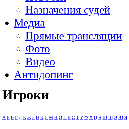
Назначения судей
Медиа
Прямые трансляции
Фото
Видео
Антидопинг
Игроки
А
Б
В
Г
Д
Е
Ж
З
И
К
Л
М
Н
О
П
Р
С
Т
У
Ф
Х
Ц
Ч
Ш
Щ
Э
Ю
Я