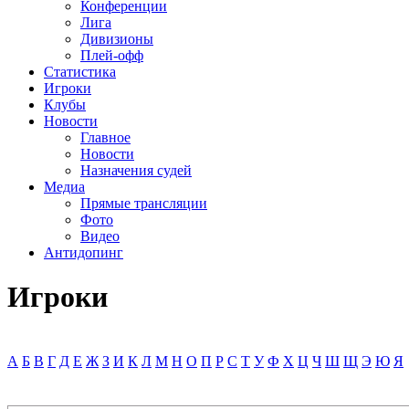
Конференции
Лига
Дивизионы
Плей-офф
Статистика
Игроки
Клубы
Новости
Главное
Новости
Назначения судей
Медиа
Прямые трансляции
Фото
Видео
Антидопинг
Игроки
А
Б
В
Г
Д
Е
Ж
З
И
К
Л
М
Н
О
П
Р
С
Т
У
Ф
Х
Ц
Ч
Ш
Щ
Э
Ю
Я