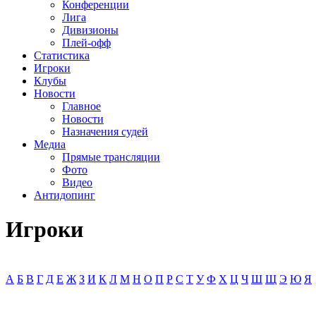
Конференции
Лига
Дивизионы
Плей-офф
Статистика
Игроки
Клубы
Новости
Главное
Новости
Назначения судей
Медиа
Прямые трансляции
Фото
Видео
Антидопинг
Игроки
А
Б
В
Г
Д
Е
Ж
З
И
К
Л
М
Н
О
П
Р
С
Т
У
Ф
Х
Ц
Ч
Ш
Щ
Э
Ю
Я