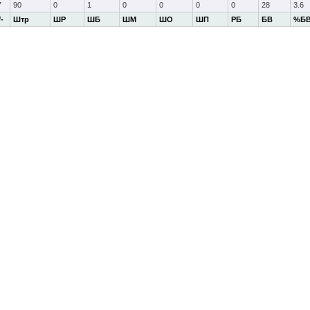
7
90
0
1
0
0
0
0
28
3.6
/-
Штр
ШР
ШБ
ШМ
ШО
ШП
РБ
БВ
%Б