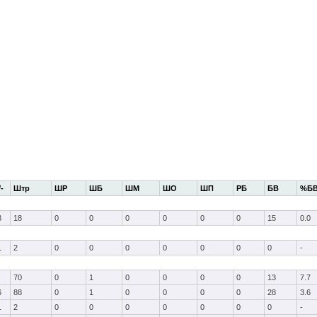
/-
Штр
ШР
ШБ
ШМ
ШО
ШП
РБ
БВ
%Б
8
18
0
0
0
0
0
0
15
0.0
1
2
0
0
0
0
0
0
0
-
70
0
1
0
0
0
0
13
7.7
6
88
0
1
0
0
0
0
28
3.6
1
2
0
0
0
0
0
0
0
-