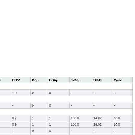
В
БВ/И
Вбр
ВВбр
%Вбр
ВП/И
См/И
1.2
0
0
-
-
-
-
0
0
-
-
-
0.7
1
1
100.0
14:02
16.0
0.9
1
1
100.0
14:02
16.0
-
0
0
-
-
-