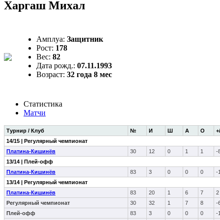
Харгаш Михал
Амплуа:
Защитник
Рост:
178
Вес:
82
Дата рожд.:
07.11.1993
Возраст:
32 года 8 мес
Статистика
Матчи
Турнир / Клуб
№
И
Ш
А
О
+
14/15 | Регулярный чемпионат
Платина-Кишинёв
30
12
0
1
1
-
13/14 | Плей-офф
Платина-Кишинёв
83
3
0
0
0
-
13/14 | Регулярный чемпионат
Платина-Кишинёв
83
20
1
6
7
2
Регулярный чемпионат
30
32
1
7
8
-
Плей-офф
83
3
0
0
0
-