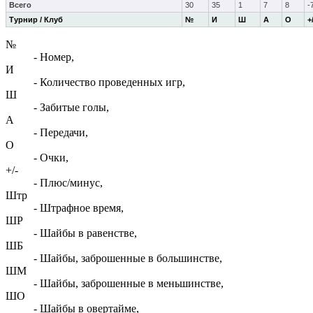
Всего
30
35
1
7
8
-
Турнир / Клуб
№
И
Ш
А
О
+
№
- Номер,
И
- Количество проведенных игр,
Ш
- Забитые голы,
А
- Передачи,
О
- Очки,
+/-
- Плюс/минус,
Штр
- Штрафное время,
ШР
- Шайбы в равенстве,
ШБ
- Шайбы, заброшенные в большинстве,
ШМ
- Шайбы, заброшенные в меньшинстве,
ШО
- Шайбы в овертайме,