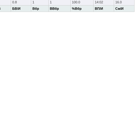
0.8
1
1
100.0
14:02
16.0
В
БВ/И
Вбр
ВВбр
%Вбр
ВП/И
См/И