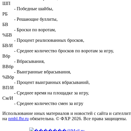
ШП
- Победные шайбы,
РБ
- Решающие буллиты,
БВ
- Броски по воротам,
%БВ
- Процент реализованных бросков,
БВ/И
- Среднее количество бросков по воротам за игру,
Вбр
- Вбрасывания,
ВВбр
- Выигранные вбрасывания,
%Вбр
- Процент выигранных вбрасываний,
ВП/И
- Среднее время на площадке за игру,
См/И
- Среднее количество смен за игру
Использование иных материалов и новостей с сайта и сателли
на
nmhl.fhr.ru
обязательна. © ФХР 2026. Все права защищены.