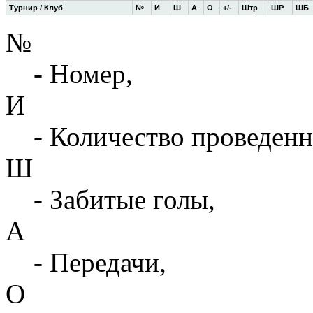
Турнир / Клуб
№
И
Ш
А
О
+/-
Штр
ШР
ШБ
№
- Номер,
И
- Количество проведенн
Ш
- Забитые голы,
А
- Передачи,
О