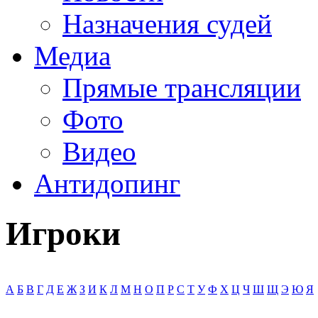
Назначения судей
Медиа
Прямые трансляции
Фото
Видео
Антидопинг
Игроки
А
Б
В
Г
Д
Е
Ж
З
И
К
Л
М
Н
О
П
Р
С
Т
У
Ф
Х
Ц
Ч
Ш
Щ
Э
Ю
Я