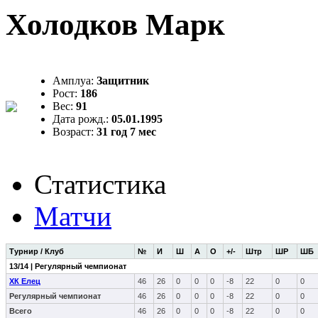
Холодков Марк
Амплуа:
Защитник
Рост:
186
Вес:
91
Дата рожд.:
05.01.1995
Возраст:
31 год 7 мес
Статистика
Матчи
Турнир / Клуб
№
И
Ш
А
О
+/-
Штр
ШР
ШБ
13/14 | Регулярный чемпионат
ХК Елец
46
26
0
0
0
-8
22
0
0
Регулярный чемпионат
46
26
0
0
0
-8
22
0
0
Всего
46
26
0
0
0
-8
22
0
0