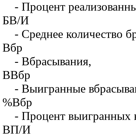
- Процент реализованны
БВ/И
- Среднее количество бр
Вбр
- Вбрасывания,
ВВбр
- Выигранные вбрасыва
%Вбр
- Процент выигранных 
ВП/И