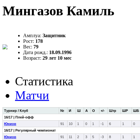
Мингазов Камиль
Амплуа:
Защитник
Рост:
178
Вес:
79
Дата рожд.:
18.09.1996
Возраст:
29 лет 10 мес
Статистика
Матчи
Турнир / Клуб
№
И
Ш
А
О
+/-
Штр
ШР
ШБ
16/17 | Плей-офф
Юниор
91
10
1
0
1
-1
6
1
0
16/17 | Регулярный чемпионат
Юниор
91
11
2
3
5
-3
8
1
1