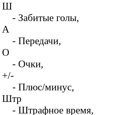
Ш
- Забитые голы,
А
- Передачи,
О
- Очки,
+/-
- Плюс/минус,
Штр
- Штрафное время,