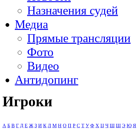
Назначения судей
Медиа
Прямые трансляции
Фото
Видео
Антидопинг
Игроки
А
Б
В
Г
Д
Е
Ж
З
И
К
Л
М
Н
О
П
Р
С
Т
У
Ф
Х
Ц
Ч
Ш
Щ
Э
Ю
Я