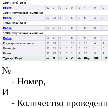
13/14 | Плей-офф
Ирбис
62
3
0
0
0
-2
4
0
0
13/14 | Регулярный чемпионат
Ирбис
62
33
3
2
5
-5
8
3
0
12/13 | Плей-офф
Ирбис
62
2
0
0
0
0
0
0
0
12/13 | Регулярный чемпионат
Ирбис
62
6
0
0
0
2
2
0
0
Регулярный чемпионат
91
50
5
5
10
-6
18
4
1
Плей-офф
91
15
1
0
1
-3
10
1
0
Всего
91
65
6
5
11
-9
28
5
1
Турнир / Клуб
№
И
Ш
А
О
+/-
Штр
ШР
ШБ
№
- Номер,
И
- Количество проведенн