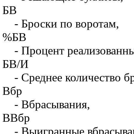
БВ
- Броски по воротам,
%БВ
- Процент реализованны
БВ/И
- Среднее количество бр
Вбр
- Вбрасывания,
ВВбр
- Выигранные вбрасыва