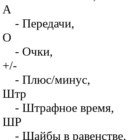
А
- Передачи,
О
- Очки,
+/-
- Плюс/минус,
Штр
- Штрафное время,
ШР
- Шайбы в равенстве,