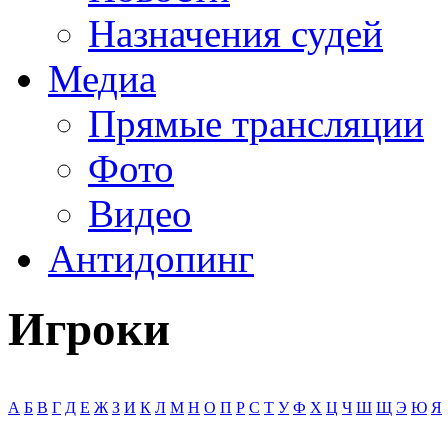
Назначения судей
Медиа
Прямые трансляции
Фото
Видео
Антидопинг
Игроки
А
Б
В
Г
Д
Е
Ж
З
И
К
Л
М
Н
О
П
Р
С
Т
У
Ф
Х
Ц
Ч
Ш
Щ
Э
Ю
Я