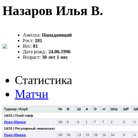
Назаров Илья В.
Амплуа:
Нападающий
Рост:
181
Вес:
81
Дата рожд.:
24.06.1996
Возраст:
30 лет 1 мес
Статистика
Матчи
Турнир / Клуб
№
И
Ш
А
О
+/-
Штр
ШР
Ш
14/15 | Плей-офф
Локо-Юниор
69
8
6
1
7
7
2
5
0
14/15 | Регулярный чемпионат
Локо-Юниор
69
56
13
15
28
16
34
8
4