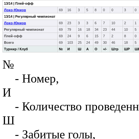
13/14 | Плей-офф
Локо-Юниор
69
16
3
5
8
0
0
3
0
13/14 | Регулярный чемпионат
Локо-Юниор
69
23
3
3
6
7
10
2
1
Регулярный чемпионат
69
79
16
18
34
23
44
10
5
Плей-офф
69
24
9
6
15
7
2
8
0
Всего
69
103
25
24
49
30
46
18
5
Турнир / Клуб
№
И
Ш
А
О
+/-
Штр
ШР
Ш
№
- Номер,
И
- Количество проведенн
Ш
- Забитые голы,