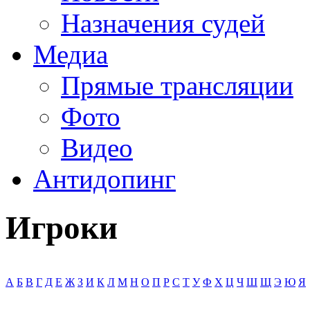
Назначения судей
Медиа
Прямые трансляции
Фото
Видео
Антидопинг
Игроки
А
Б
В
Г
Д
Е
Ж
З
И
К
Л
М
Н
О
П
Р
С
Т
У
Ф
Х
Ц
Ч
Ш
Щ
Э
Ю
Я