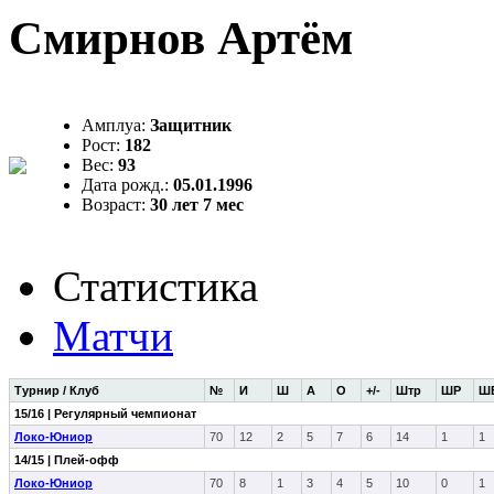
Смирнов Артём
Амплуа:
Защитник
Рост:
182
Вес:
93
Дата рожд.:
05.01.1996
Возраст:
30 лет 7 мес
Статистика
Матчи
Турнир / Клуб
№
И
Ш
А
О
+/-
Штр
ШР
Ш
15/16 | Регулярный чемпионат
Локо-Юниор
70
12
2
5
7
6
14
1
1
14/15 | Плей-офф
Локо-Юниор
70
8
1
3
4
5
10
0
1