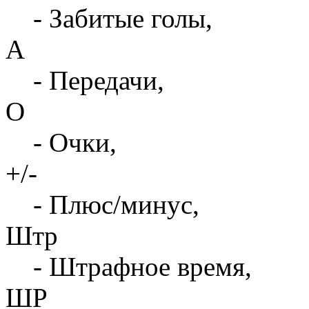
- Забитые голы,
А
- Передачи,
О
- Очки,
+/-
- Плюс/минус,
Штр
- Штрафное время,
ШР