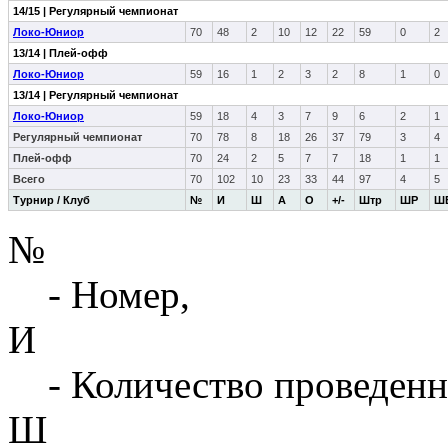
14/15 | Регулярный чемпионат
Локо-Юниор
70
48
2
10
12
22
59
0
2
13/14 | Плей-офф
Локо-Юниор
59
16
1
2
3
2
8
1
0
13/14 | Регулярный чемпионат
Локо-Юниор
59
18
4
3
7
9
6
2
1
Регулярный чемпионат
70
78
8
18
26
37
79
3
4
Плей-офф
70
24
2
5
7
7
18
1
1
Всего
70
102
10
23
33
44
97
4
5
Турнир / Клуб
№
И
Ш
А
О
+/-
Штр
ШР
Ш
№
- Номер,
И
- Количество проведенн
Ш