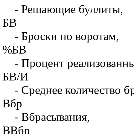
- Решающие буллиты,
БВ
- Броски по воротам,
%БВ
- Процент реализованны
БВ/И
- Среднее количество бр
Вбр
- Вбрасывания,
ВВбр