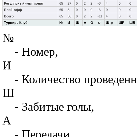
Регулярный чемпионат
65
27
0
2
2
-8
4
0
0
Плей-офф
65
3
0
0
0
-3
0
0
0
Всего
65
30
0
2
2
-11
4
0
0
Турнир / Клуб
№
И
Ш
А
О
+/-
Штр
ШР
ШБ
№
- Номер,
И
- Количество проведенн
Ш
- Забитые голы,
А
- Передачи,