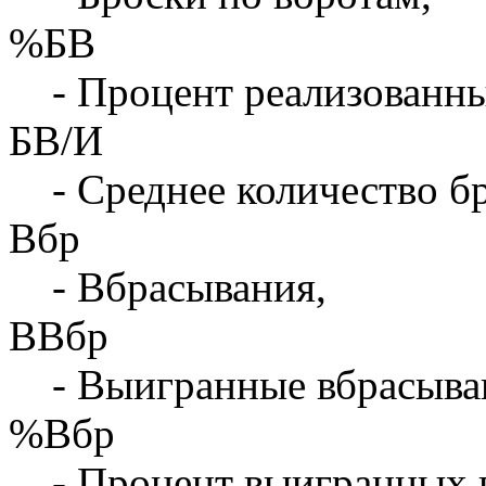
%БВ
- Процент реализованны
БВ/И
- Среднее количество бр
Вбр
- Вбрасывания,
ВВбр
- Выигранные вбрасыва
%Вбр
- Процент выигранных 