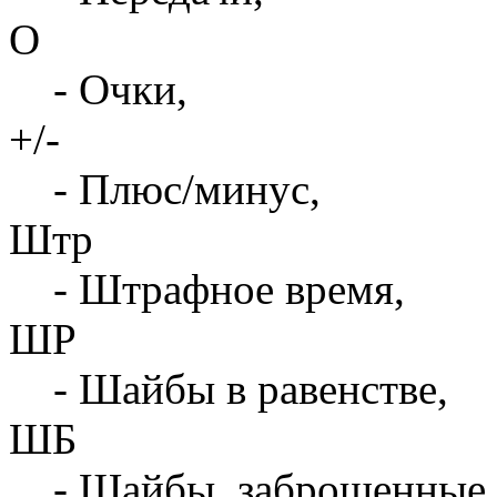
О
- Очки,
+/-
- Плюс/минус,
Штр
- Штрафное время,
ШР
- Шайбы в равенстве,
ШБ
- Шайбы, заброшенные 