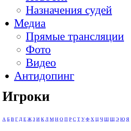
Назначения судей
Медиа
Прямые трансляции
Фото
Видео
Антидопинг
Игроки
А
Б
В
Г
Д
Е
Ж
З
И
К
Л
М
Н
О
П
Р
С
Т
У
Ф
Х
Ц
Ч
Ш
Щ
Э
Ю
Я