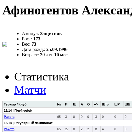
Афиногентов Алексан
Амплуа:
Защитник
Рост:
173
Вес:
73
Дата рожд.:
25.09.1996
Возраст:
29 лет 10 мес
Статистика
Матчи
Турнир / Клуб
№
И
Ш
А
О
+/-
Штр
ШР
ШБ
13/14 | Плей-офф
Ракета
65
3
0
0
0
-3
0
0
0
13/14 | Регулярный чемпионат
Ракета
65
27
0
2
2
-8
4
0
0