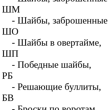
ШМ
- Шайбы, заброшенные 
ШО
- Шайбы в овертайме,
ШП
- Победные шайбы,
РБ
- Решающие буллиты,
БВ
- Броски по воротам,